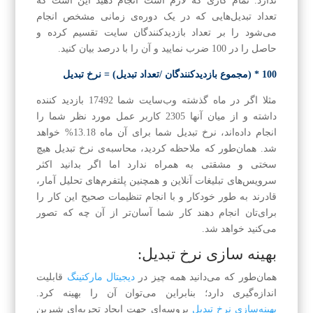
ندارد. تمام کاری که لازم است انجام دهید این است که
تعداد تبدیل‌هایی که در یک دوره‌ی زمانی مشخص انجام
می‌شود را بر تعداد بازدید‌کنندگان سایت تقسیم کرده و
حاصل را در 100 ضرب نمایید و آن را با درصد بیان کنید.
100 * (مجموع بازدیدکنندگان /تعداد تبدیل) = نرخ تبدیل
مثلا اگر در ماه گذشته وب‌سایت شما 17492 بازدید کننده
داشته و از میان آنها 2305 کاربر عمل مورد نظر شما را
انجام داده‌اند، نرخ تبدیل شما برای آن ماه 13.18% خواهد
شد. همان‌طور که ملاحظه کردید، محاسبه‌ی نرخ تبدیل هیچ
سختی و مشقتی به همراه ندارد اما اگر بدانید اکثر
سرویس‌های تبلیغات آنلاین و همچنین پلتفرم‌های تحلیل آمار،
قادرند به طور خودکار و با انجام تنظیمات صحیح این کار را
برای‌تان انجام دهند کار شما آسان‌تر از آن چه که تصور
می‌کنید خواهد شد.
بهینه سازی نرخ تبدیل:
همان‌طور که می‌دانید همه چیز در
دیجیتال مارکتینگ
قابلیت
اندازه‌گیری دارد؛ بنابراین می‌توان آن را بهینه کرد.
بهینه‌سازی نرخ تبدیل
پروسه‌ای جهت ایجاد تجربه‌ای شیرین