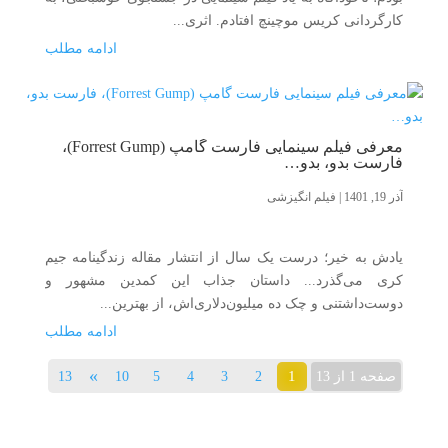
کارگردانی کریس موچینچ افتادم. اثری...
ادامه مطلب
معرفی فیلم سینمایی فارست گامپ (Forrest Gump)،
فارست بدو، بدو…
آذر 19, 1401
|
فیلم انگیزشی
یادش به خیر؛ درست یک سال از انتشار مقاله زندگینامه جیم
کری می‌گذرد... داستان جذاب این کمدین مشهور و
دوست‌داشتنی و چک ده میلیون‌دلاری‌اش، از بهترین...
ادامه مطلب
»
1
صفحه 1 از 13
2
3
4
5
10
13