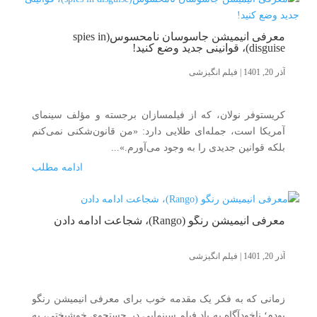
معرفی انیمیشن جاسوسان نامحسوس(spies in
disguise)، قوانینی جدید وضع کنید!
آذر 20, 1401
|
فیلم انگیزشی
کریستوفر نولان، که از فیلمسازان برجسته و مؤلف سینمای
آمریکا است، جمله‌ای طلایی دارد: «من قانون‌شکنی نمی‌کنم
بلکه قوانین جدیدی را به وجود می‌آورم.»...
ادامه مطلب
معرفی انیمیشن رنگو (Rango)، شجاعت ادامه دادن
آذر 20, 1401
|
فیلم انگیزشی
زمانی که به فکر یک مقدمه خوب برای معرفی انیمیشن رنگو
بودم؛ ناخودآگاه به یاد فیلم سینمایی در جستجوی خوشبختی، به