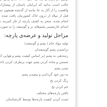
جالب است بدانید که ایرانیان باستان از پیشتازان
واقعیت را از آثار به جا مانده از گذشته همچون س
قبل از میلاد از درون خاک کشورمان یافت شده م
انجام شده، منجر به کشف پارچه از غار کمربند نز
ابتدای غار‌نشینی پشم‌های بز و گوسفند را به صورت 
مراحل تولید و عرضه‌ی پارچه:
تولید مواد خام ( پشم و گوسفند)
تراشیدن پشم گوسفندان
رتبه‌دهی به پشم (بر اساس کیفیت پشم و هوایی ک
شستن و شانه کردن پشم جهت برطرف کردن نا‌خا
تنیدن پشم
به دور خود گرداندن و پیچیدن پشم
رنگ کردن نخ
خم کردن نخ
بافتن پارچه‌های مختلف
تست کردن کیفیت پارچه‌ها توسط کارشناسان.