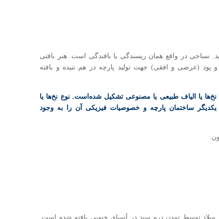
اید. نساجی در واقع همان ریسندگی یا بافندگی است. هنر بافتی
پود (عرضی و افقی) جهت تولید پارچه در هم تنیده و بافته
نخ‌ها یا الیاف طبیعی یا مصنوعی تشکیل شده‌است. نوع نخ‌ها یا
ر یکدیگر ساختمان پارچه و خصوصیات فیزیکی آن را به وجود
ون:
پنبه‌ای حدود 1900 سال پیش از میلاد توسط تمدن دره سند در آسیای جنوبی بافته شده است.