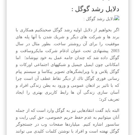
دلایل رشد گوگل :
اگر بخواهیم از دلایل اولیه رشد گوگل صحبتكنیم همكاری با
برند ها و شركت های دیگر و شریك شدن با آنها پله های
موفقیت را برای آن روشنتر ساخت. بطور مثال در سال
2003 پیشنهادی تحت عنوان ادغام شركت مایكروسافت و
گوگل داده شد كه چندان جامه عمل به خود نپوشاند؛ اما
امكاناتی چون ایمیل جیمیل و شبكههای اجتماعی اوركات و
گوگل پلاس و یا ویرایشگرهای تصویر پیكاسا و سیستم پیام
رسانی فوری گوگل تاك از دیگر نقاط عطف آن است چرا
كه با تاثیر بر اذهان عمومی و ورود به بطن زندگی افراد و
آسان سازی زندگی آن ها رابط كاربری بهتری را ایجاد
تعریف كرد؛
البته باید گفت انتقادهایی نیز به گوگل وارد است كه از جمله
آنان میتوانیم به عدم حفظ حریم خصوصی، حق كپی رایت و
سانسور اشاره كنیم. میلیاردها صفحات وب در جستجوگر
گوگل نهفته است و افراد با نوشتن كلمات كلیدی می توانند