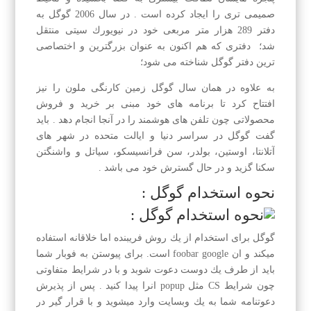
صمیمی تری را ایجاد كرده است . در سال 2006 گوگل به
دفتر 289 هزار متر مربعی خود در نیویورك سیتی منتقل
شد؛ دفتری كه هم اكنون به عنوان بزرگترین و اختصاصی
ترین دفتر گوگل شناخته می شود؛
به علاوه در همان سال گوگل زمین كارنگی ملون را نیز
افتتاح كرد تا برنامه های خود مبنی بر خرید و فروش
محصولاتی چون تلفن های هوشمند را در آنجا انجام دهد . باید
گفت گوگل در سراسر دنیا و ایالت متحده در شهر های
آتلانتا، اوستین، بولدر، سن فرانسیسكو، سیاتل و واشنگتن
سكنا گزید و در حال گسترش خود می باشد .
نحوه استخدام گوگل :
گوگل برای استخدام از یك روش فریبنده اما خلاقانه استفاده
میكند و ان foobar google است. برای پیوستن به فوبار شما
باید از طرف یك دوست دعوت شوبد و با در شرایط متفاوتی
چون شرایط CS مثل popup انرا پیدا كنید . پس از پذیرش
دعوتنامه شما به یك وبسایت وارد میشوید و با قرار گیر در