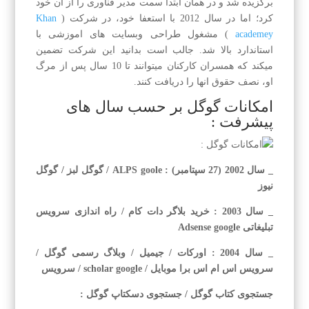
برگزیده شد و در همان ابتدا سمت مدیر فناوری را از ان خود
كرد؛ اما در سال 2012 با استعفا خود، در شركت (
Khan
academey
) مشغول طراحی وبسایت های اموزشی با
استاندارد بالا شد. جالب است بدانید این شركت تضمین
میكند كه همسران كاركنان میتوانند تا 10 سال پس از مرگ
او، نصف حقوق انها را دریافت كنند.
امكانات گوگل بر حسب سال های
پیشرفت :
_ سال 2002 (27 سپتامبر) : ALPS goole / گوگل لبز / گوگل
نیوز
_ سال 2003 : خرید بلاگر دات كام / راه اندازی سرویس
تبلیغاتی Adsense google
_ سال 2004 : اوركات / جیمیل / وبلاگ رسمی گوگل /
سرویس اس ام اس برا موبایل / scholar google / سرویس
جستجوی كتاب گوگل / جستجوی دسكتاپ گوگل :