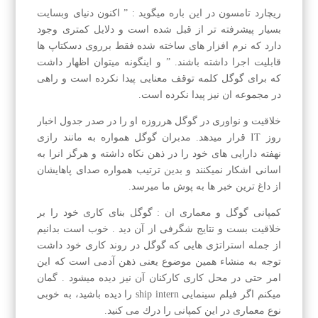
ریچارد تامسون در این باره میگوید : ” اكنون دنیای وبسایت
بسیار پیشرفته تر از قبل شده است و دلایل كمتری وجود
دارد كه نرم افزار های ساخته شده فقط برروی دسكتاپ ها
قابلیت اجرا داشته باشند. ” و اینگونه میتوان اظهار داشت
كه برای گوگل كلمه توقف معنایی پیدا نكرده است و راهی
در مجموعه ان نیز پیدا نكرده است.
خلاقیت و نواوری در گوگل هرروزه او را در صدر جدول اخبار
روز IT قرار میدهد. مدبران گوگل همواره به مانند رازی
نهفته دارایی های خود را در ذهن نكاه داشته و هرگز انرا به
اسانی اشكار نمیكنند و بدین ترتیب همواره صدای پاهایشان
از داغ ترین خبر ها به پوش ما میرسد.
كمپانی گوگل و معماری ان : گوگل بنای كاری خود را بر
خلاقیت بست و نتایج شگرفی از آن دید . خوب است بدانیم
از جمله استراتژی هایی كه گوگل در روند كاری خود داشت
توجه به منشاء همین موضوع یعنی ذهن آدمی است كه این
امر حتی در محل كاری كاركنان آن نیز دیده میشود . گمان
میكنم اگر فیلم سینمایی ship intern را دیده باشید، به خوبی
نوع معماری در این كمپانی را درك می كنید.