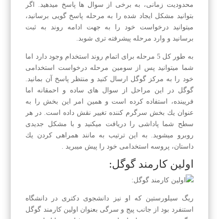
محدودیت زمانی، به برخی از سوال ها پاسخ میدهید. اگر
بتوانید مشكل ایجاد شده را به مرحله پاسخ گویی برسانید،
میتوانید درخواست خود را به جهت ادامه روند به ثبت
برسانید و وارد مرحله پیشرفته تری شوبد.
به طور كل 5 مرحله برای اتمام روند استخدام وجود دارد اما
شما میتوانید پس از سومین مرحله درخواست استخدامی
خود را به مركز گوگل ارسال كنید و منتظر پاسخ آن بمانید.
گوگل در این مراحل از سوال های ساده و احمقانه اما
فریبنده، استفاده كرده است و همین امر این بخش را به
عنوان یك بخش سرگرم كننده تغییر نقش داده است. در هر
سطح شما پاداشی را دریافت میكنید و با مشكل جدیدی
روبرو میشوید. به این ترتیب به مانند همراهی كردن یك
داستان، پروسه استخدامی خود را پیش میبرید .
اولین كارمند گوگل:
ریگ سیلورستین كه او نیز دانشجوی دكتری در دانشگاه
استنفرد بود از جانب پیج و سرگی بعنوان اولین كارمند گوگل