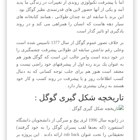
اما با پیشرفت تكنولوژی روندی از تغییرات در زندگی ما پدید
آمد و یكی از آنها حضور لاین های قدرتمندی نظیر گوگل بود .
این برند با سابقه ای نه چندان طولانی ، همانند كتابخانه های
سیار دهه هاست كه انسان را همراهی می كند و در روند
یادگیری او تاثیر گذار است.
بر خلاف تصور عموم گوگل از سال 1377 تاسیس شده است
وعلی رغم نداشتن سابقه ای طولانی پیشرفت چشمگیری را
در خود دیده است وامر جالب این است كه گوگل هنوز هم
به عنوان یك برند رده اول از پیشرفتهای خود راضی نیست و
معتقد است هنوز هم برای جلب توجه كسانی كه به دنبال
كسب اطلاعات روز و یا پیشرفت در روند كسب و كار خود
هستند به زمان بیشتری نیاز دارد .
تاریخچه شكل گیری گوگل :
در ژانویه سال 1996 لری پیج و سرگی از دانشجویان دانشگاه
استنفورد (كه بعدها لقب پسران گوگل را به خود گرفتند)
تحقیقاتی را تحت عنوان rub back ارائه دادند . این پروژه بر