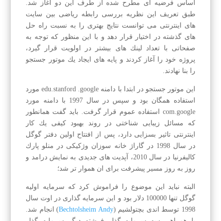
اساس فرضیه ای مطرح شده از طرف این دو آغاز شد.
طبق تعریف این نظریه بررسی رابطه ریاضی بین سایت
های اینترنتی می توانست نتایج بهتری را به نسبت راه حل
های گذشته در اختیار قرار دهد و با این منظور كه توجه به
صفحاتی با تعداد لینك های بیشتر در اولویت قرار گیرد،
پروژه خود را آغاز كردند و پایه های ایجاد یك موتور جستجو
را بنا نهادند.
این موتور جستجو در ابتدا با دامنه edu.stanford .google مورد
استفاده همگان بود و سپس در سال 1997 با دامنه مورد
com.google استفاده عموم قرار گرفت. باید گفت همانطور
كه مسائل زیبایی شناختی در روند بهبود كیفی یك كار
اینترنتی تاثیر بسزایی دارد، پس از افتتاح اولین دفتر گوگل
در سال 1998 در گاراژ خانه سوزان وژكیكی در منلو پارك
كالیفرنیا در سال 2010، آپدیت های جدیدی به نمایش درامد و
روز به روز مسیر پیشرفت برای ان هموار تر شد؛
البته نباید این موضوع را فراموش كرد كه سرمایه اولیه
گوگل تنها 100000 دلار بود و این سرمایه گذاری در اوت سال
1998 توسط اندی بچتولشیم (
Bechtolsheim Andy
) انجام شد.
با همراهی سه سرمایه گذار فرشته دیگر سرمایه گذار