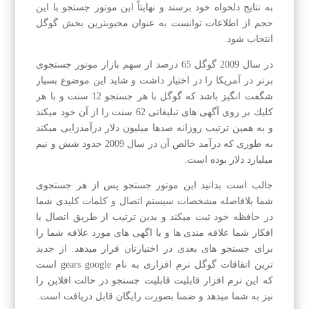
به نتایج دلخواه خود برسند و نهایتاً این موتور جستجو با این
حجم از اطلاعات توانست به عنوان محبوبترین بخش گوگل
انتخاب شود.
در سال 2009 گوگل 65 درصد از سهم بازار موتور جستجوی
برتر در آمریكا را در اختیار داشت و شاید این موضوع بسیار
شگفت انگیز باشد كه گوگل با هر جستجو 12 سنت و با هر
كلیك بر روی آگهی های تبلیغاتی 62 سنت را از آن خود میكند
و به همین ترتیب روزانه صدها میلیون دلار درآمدزایی میكند
به طوری كه درآمد خالص آن در سال 2009 حدود شش و نیم
میلیارد دلار بوده است.
جالب است بدانید این موتور جستجو پس از هر جستجوی
شما بلافاصله مشخصات سیستم اتصال و كلمات كلیدی شما
در حافظه خود ثبت میكند و بدین ترتیب از طریق اتصال با
افكار شما علاقه مندی ها و یا اگهی های مورد علاقه شما را
برای جستجو های بعدی در اختیارتان قرار میدهد. از جدید
ترین اتفاقات گوگل نرم افزاری به نام gears google است
كه این نرم افزار قابلیت قابلیت جستجو در حالت افلاین را
نیز به شما میدهد و ضمنا بصورت رایگان قابل دریافت است.