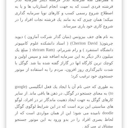
فرشته فردی است كه به جهت انجام استارتاپ ها و یا به
اصطلاح شروع رسمی كسب و كارهای نوپا سرمایه گذاری
میكند؛ همان چیزی كه به مانند یك فرشته نجات افراد را در
شروع كاری خود یاری میرساند.
به نام های جف بیزونس (بنیان گذار شركت آمازون ) دیوید
چریتون( Cheriton David) ( استاد دانشكده علوم كامپیوتر
دانشگاه استنفرد ) و رام شریرام، (shriram Ram ( مبلغ یك
میلیون دلار دیگر به این سرمایه اضافه شد و سپس اولین و
كوچك ترین كارگاه انها در گاراژ گفته شده بنا شد. گوگل با
شدت تاثیرگذاری روز افزون، مردم را به استفاده از موتور
جستجوی خود ترغیب كرد؛
به طوری كه حتی نام آن با ایجاد یك فعل انگلیسی (google
to) به معنای جستجو در گوگل، در ذهن ها باقی ماند. از سایر
كارهای گوگل به جهت ایجاد ذهنیت ماندگار تر در افراد، لوگو
های مناسبتی این برند است كه در این شرایط لوگوی گوگل
doodle نامیده می شود؛ این از همان مواردی است كه از
لحاظ بصری افراد را در بدو ورود به این موتور جستجو
مشتاق تر می كند .