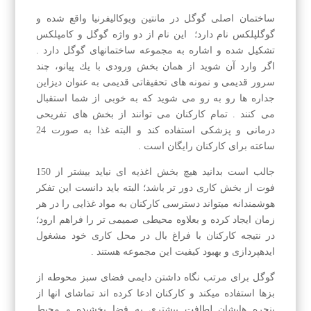
ساختمان اصلی گوگل در مانتین ویوكالیفرنیا واقع شده و
گوگلپلكس نام دارد؛ این نام از دو واژه گوگل و كامپلكس
تشكیل شده و اشاره به مجموعه ساختمانهای گوگل دارد .
اگر وارد آن شوید از همان بخش ورودی با یك پیانو، چند
سرور قدیمی و نمونه های تحقیقاتی قدیمی به عنوان دیزاین
جداره ها رو به رو می شوید كه به خوبی از شما استقبال
می كنند . تمام كاركنان می توانند از بخش های تفریحی
درمانی و پزشكی استفاده كند و البته غذا به صورت 24
ساعته برای كاركنان رایگان است .
جالب است بدانید هیچ بخش اغذیه ای نباید بیشتر از 150
فوت از بخش كاری دور تر باشد؛ البته باید دانست این تفكر
هوشمندانه میتواند دسترسی كاركنان به مواد غذایی را در هر
زمان ایجاد كرده و بعلاوه محیطی صمیمی تر را فراهم ارود؛
در نتیجه كاركنان با فراغ بال در محل كاری خود مشغول
ایدهپردازی و بهبود كیفیت این مجموعه هستند .
گوگل برای مرتب نگاه داشتن دایمی فضای سبز محوطه از
بزها استفاده میكند و كاركنان ادعا كرده اند تماشای انها از
پنجره هایشان لطافت بیشتری به فضا بخشیده و محیط