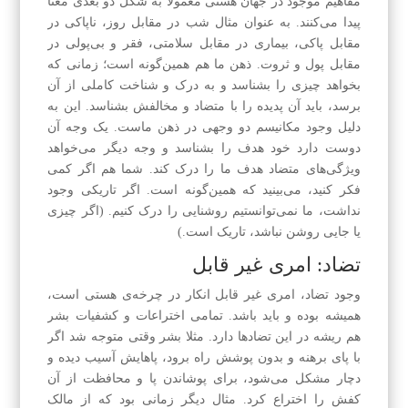
مفاهیم موجود در جهان هستی معمولا به شکل دو بعدی معنا
پیدا می‌کنند. به عنوان مثال شب در مقابل روز، نا‌پاکی در
مقابل پاکی، بیماری در مقابل سلامتی، فقر و بی‌پولی در
مقابل پول و ثروت. ذهن ما هم همین‌گونه است؛ زمانی که
بخواهد چیزی را بشناسد و به درک و شناخت کاملی از آن
برسد، باید آن پدیده را با متضاد و مخالفش بشناسد. این به
دلیل وجود مکانیسم دو و‌جهی در ذهن ماست. یک وجه آن
دوست دارد خود هدف را بشناسد و وجه دیگر می‌خواهد
ویژگی‌های متضاد هدف ما را درک کند. شما هم اگر کمی
فکر کنید، می‌بینید که همین‌گونه است. اگر تاریکی وجود
نداشت، ما نمی‌توانستیم روشنایی را درک کنیم. (اگر چیزی
یا جایی روشن نباشد، تاریک است.)
تضاد: امری غیر قابل
وجود تضاد، امری غیر قابل انکار در چرخه‌ی هستی است،
همیشه بوده و باید باشد. تمامی اختراعات و کشفیات بشر
هم ریشه در این تضادها دارد. مثلا بشر وقتی متوجه شد اگر
با پای برهنه و بدون پوشش راه برود، پاهایش آسیب دیده و
دچار مشکل می‌شود، برای پوشاندن پا و محافظت از آن
کفش را اختراع کرد. مثال دیگر زمانی بود که از مالک