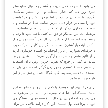
می‌توانید با صرف کمی هزینه و گشتن به دنبال سایت‌های
خبری روز دنیا که اخبار، تبلیغات و… را منتشر می‌کنند،
بگردید. با صاحبان سایت ارتباط برقرار کنید و درخواست
خود را مبنی بر قرار دادن آدرس سایت شما در سایت و یا
صفحات مجازی دیگر ارائه کنید. این اقدام تبلیغات، با
هزینه‌ای که بین یکدیگر توافق می‌کنید، باعث شود تا رتبه و
موقعیت سایت شما ارتقا یابد. این کار تقریباً شبیه همان (بک
لینک یا لینک بازگشتی) است؛ اما اگر این کار را به یک خبره
و حرفه‌ای بسپارید از بروز کوچکترین اشتباه خودداری کرده
و از تاثیر منفی به سایت جلوگیری می‌کند. با همین روش
ساده اما کمی پر خرج که تقریبا آخرین روش برای استفاده
از سئوی کلاه خاکستری و دور زدن گوگل است، می‌توان به
رتبه‌های بالا دسترسی پیدا کرد. گوگل حتی روحش نیز از این
کار خبردار نمیشود.
برای درک بهتر این موضوع با کمی جستجو در فضای مجازی
مانند اینستاگرام، چنل‌های یوتیوبی و…. به این موضوع پی
می‌برید. روزانه افرادی در حال تبلیغ صفحه‌های اینستاگرامی
خود با پرداخت پول هستند. این کار درآمد بالایی نیز برای