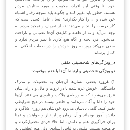
خوب تا وقتی این افراد، محبوب و مورد ستایش مردم
هستند، چطور باید تغییر کنند و چگونه باید متوجه رفتار اشتباه
خود شده و آن را کنار بگذارند؟ انسان عاقل کسی است که
کار درست را انجام می‌دهد؛ نه از تعریف و تمجید مردم به
وجد می‌آید و نه از طعنه و کنایه‌ی آن‌ها عصبانی و ناراحت
می‌شود. فرد نخبه و آگاه هیچ کاری با نظر مردم ندارد و
سعی می‌کند روز به روز خودش را در صفات اخلاقی به
کمال برساند.
5_ویژگی‌های شخصیتی منفی
دو ویژگی شخصیتی و ارتباط آن‌ها با عدم موفقیت:
1) غرور:
بعضی انسان‌ها آن‌چنان به تحصیلات و مدرک
دانشگاهی خویش غره شده یا در ثروت و مال و دارایی‌شان
غرق می‌شوند که به ورطه‌ی هلاکت و نابودی می‌افتند. آن‌ها
خود را دانا و آگاه می‌دانند و حاضر نیستند در هیچ شرایطی
تغییر کنند. گاهی یادشان می‌رود خودشان هم روزی شاگرد و
دانش آموز بوده‌اند و آن زمان پر از نیاز و خواهش و تمنا
برای فراگیری علم و دانش، اما حالا فردی تحصیل‌کرده و
فرهیخته هستند، ملبس به لباس استادی، ولی هیچ عطشی به