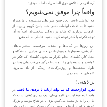
آن، افرادی با تلاش فوق العاده زیاد، اما نا موفق!
واقعاً چرا موفق نمی‌شویم؟
چه عواملی باعث ایجاد چنین شرایطی می‌شود؟ با ما همراه
باشید تا به تک‌تک ابهامات ذهنی شما پاسخ گوییم و پرده از
راز‌هایی بر‌داریم که شاید در زندگی شخصی‌تان اصلاً به آن
توجه نکرده یا کمتر توجه کرده باشید. عاملی به نام
ذهن
!
این روزها در کتاب‌ها و مجلات موفقیت، سخنرانی‌های
انگیزشی، سمینارها و وبینار‌ها، در فضای مجازی، دانشگاه و
محل کار، کلمه‌ای مدام تکرار می‌شود، کلمه‌ای که فکر هر
خواننده و شنونده‌ای را تا مدت‌ها درگیر می‌کند، ولی بعدا در
طول مشغله‌ها و روزمر‌گی‌های زندگی از یاد می‌رود؛
کلمه‌ای به اسم ذهن.
بز ذهنی!
ذهن، ابزاری‌ست که می‌تواند ارباب یا برده‌ی ما باشد.
در
واقع عدم موفقیت در کارهای‌مان، یک بیماری ذهنی است که
ما آن را به بز تشبیه می‌کنیم. بزی با دو شاخ تنومند و بزرگ
که هر کدام از آن‌ها در مسیر زندگی ممکن است زخمی‌مان