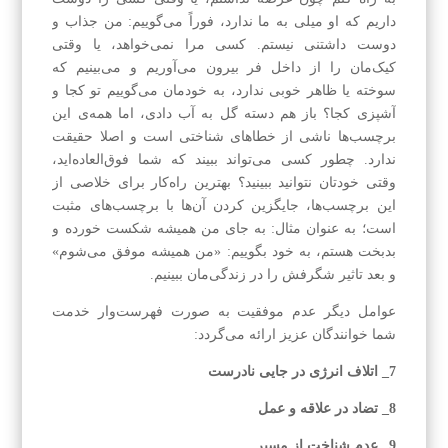
داریم که او میلی به ما ندارد، فوراً می‌گوییم: من جذاب و
دوست داشتنی نیستم. کسی مرا نمی‌خواهد، یا وقتی
کیک‌مان را از داخل فر بیرون می‌آوریم و می‌بینیم که
سوخته یا ظاهر خوبی ندارد، به خودمان می‌گوییم تو کجا و
آشپزی کجا؟ باز هم دسته گل به آب دادی، اما همه‌ی این
برچسب‌ها ناشی از خطاهای شناختی است و اصلا حقیقت
ندارد. چطور کسی می‌تواند ببیند که شما فوق‌العاده‌اید،
وقتی خودتان نتوانید ببینید؟ بهترین راه‌کار برای خلاصی از
این برچسب‌ها، جایگزین کردن آن‌ها با برچسب‌های مثبت
است؛ به عنوان مثال: به جای من همیشه شکست خورده و
بدبخت هستم، به خود بگوییم: «من همیشه موفق می‌شوم»
و بعد تاثیر شگرفش را در زندگی‌مان ببینیم.
عوامل دیگر عدم موفقیت به صورت فهرست‌وار خدمت
شما خوانندگان عزیز ارائه می‌گردد:
7_ اتلاف انرژی در جایی نادرست
8_ تضاد در علاقه و عمل
9_ عدم شناخت از مسیر