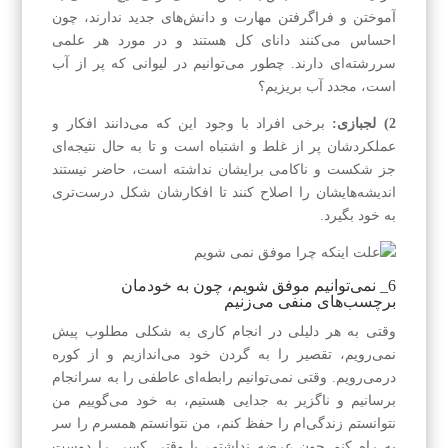
آموختن و فرا‌گرفتن مهارت و دانش‌های جدید ندارند، چون
احساس می‌کنند دانای کل هستند و در مورد هر علمی
سر‌رشته‌ای دارند. چطور می‌توانیم در لیوانی که پر از آب
است، مجدد آب بریزیم؟
2) لجبازی:
برخی افراد با وجود این که می‌دانند افکار و
عملکرد‌شان پر از غلط و اشتباه است و تا به حال نتیجه‌ای
جز شکست و ناکامی برایشان نداشته است، حاضر نیستند
اندیشه‌هایشان را اصلاح کنند تا افکارشان شکل درست‌تری
به خود بگیرد.
6_ نمی‌توانیم موفق شویم، چون به خودمان
برچسب‌های منفی می‌زنیم
وقتی به هر دلیلی در انجام کاری به شکلی مطلوب پیش
نمی‌رویم، تقصیر را به گردن خود می‌اندازیم و از کوره
در‌می‌رویم. وقتی نمی‌توانیم رابطه‌ای عاطفی را به سرانجام
برسانیم و ناگزیر به جدایی هستیم، به خود می‌گوییم من
نتوانستم زندگی‌ام را حفظ کنم، من نتوانستم همسرم را سر
به راه کنم چون عرضه نداشتم، یا وقتی کسی را دوست