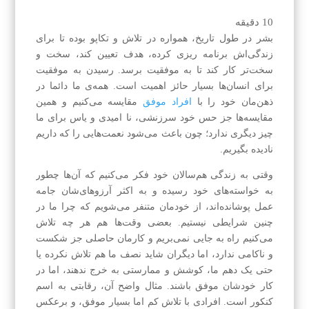
10
دقیقه
بشر در طول تاریخ، همواره در تلاش و تکاپو بوده تا برای
زندگی‌اش برنامه ریزی کرده، هدف تعیین کند، سخت و
سخت‌تر کار کند تا به موفقیت برسد. رسیدن به موفقیت
برای انسان‌ها بسیار حائز اهمیت است. همه‌ی ما دائما در
ذهن‌مان خود را با
افراد موفق
مقایسه می‌کنیم و همین
مقایسه‌ها جز حس خود ‌سرزنشی، نا امیدی و یاس برای ما
چیز دیگری ندارد؛ چون باعث می‌شود نعمت‌هایی را که داریم
نادیده بگیریم.
وقتی به زندگی هم‌سالان خود فکر می‌کنیم که آن‌ها چطور
به خواسته‌های خود رسیده و به اکثر آرزوهای‌شان جامه
عمل پوشانده‌اند، از خودمان متنفر می‌شویم که چرا ما در
چنین شرایطی نیستیم. بعضی وقت‌ها هم هر چه تلاش
می‌کنیم راه به جایی نمی‌بریم و کارمان حاصلی جز شکست
و ناکامی ندارد، اما دیگران شاید نصف ما هم تلاش نکرده یا
حتی یک دهم ما، کوشش و ممارستی به خرج ندهند، اما در
کار خودشان موفق باشند. مثال واضح آن، رقابتی به اسم
کنکور است. افرادی با تلاش کم اما بسیار موفق، و برعکس