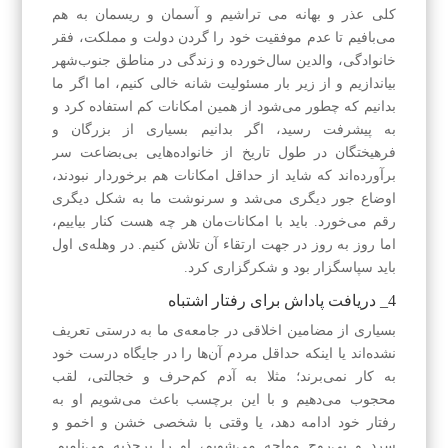
کلی عذر و بهانه می تراشیم و آسمان و ریسمان به هم
می‌بافیم تا عدم موفقیت خود را گردن دولت و مملکت، فقر
خانوادگی، والدین سال‌خورده و زندگی در مناطق جنوب‌شهر
بیا‌ندازیم و از زیر بار مسئولیت شانه خالی کنیم، اما اگر ما
بدانیم که چطور می‌شود از همین امکانات کم استفاده کرد و
به پیشرفت رسید، اگر بدانیم بسیاری از بزرگان و
فرهیختگان در طول تاریخ از خانواده‌هایی بی‌بضاعت سر
برآورده‌اند که شاید از حداقل امکانات هم برخوردار نبودند،
اوضاع جور دیگری می‌شد و سرنوشت ما به شکل دیگری
رقم می‌خورد. باید با امکانات‌مان هر چه هست کنار بیاییم،
اما روز به روز در جهت ارتقاء آن تلاش کنیم. در وهله‌ی اول
باید سپاسگزار بود و شکرگزاری کرد.
4_ دریافت پاداش برای رفتار اشتباه
بسیاری از مضامین اخلاقی در جامعه‌ی ما به درستی تعریف
نشده‌اند یا اینکه حداقل مردم آن‌ها را در جایگاه درست خود
به کار نمی‌برند؛ مثلا به آدم کم‌حرف و خجالتی، لقب
محجوب می‌دهیم و با این برچسب باعث می‌شویم او به
رفتار خود ادامه دهد، یا وقتی با شخصی خشن و اخمو و
سرد و بی‌روح مواجه می‌شویم، او را پر‌جذبه می‌نامیم.