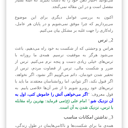
می‌توانید اختیار ذهن خود را به دست بگیرید که البته بسیار
مفصل است و در این مقاله نمی‌گنجد.
اکنون به بررسی عوامل دیگری برای این موضوع
می‌پردازیم که چرا موفق نمی‌شویم و در پایان هر عامل،
راه‌کاری را جهت غلبه بر مشکل بیان می‌کنیم.
2_ ترس
هراس و وحشتی که از شکست به خود راه می‌دهیم، باعث
می‌شود هرگز به موفقیت نرسیم. همه‌ی ما روزانه با
ترس‌های خیلی زیادی دست و پنجه نرم می‌کنیم. ترس از
ضرر و شکست مالی، ترس از قضاوت مردم، ترس از
تحقیر شدن خودمان، دائم می‌گوییم اگر نشود، اگر نخواهد،
اگر قبول نکند، اگر نتوانم، اما روانشناسان معتقدند ما باید با
ترس‌های خود روبرو شویم تا از شر آن‌ها خلاصی یابیم. به
قول معروف: “
اگر می‌خواهی آتش را خاموش کنی، اول به
آن نزدیک شو.
“
امام علی (ع)می فرماید: بهترین راه مقابله
با ترس، نزدیک شدن به آن است.
3_ نداشتن امکانات مناسب
همه‌ی ما برای شکست‌ها و ناکامی‌هایمان در طول زندگی،