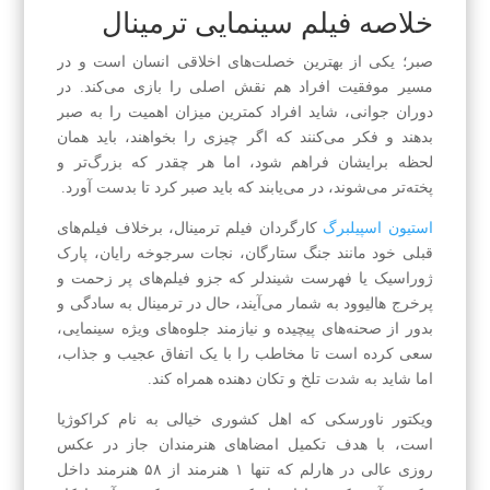
خلاصه فیلم سینمایی ترمینال
صبر؛ یکی از بهترین خصلت‌های اخلاقی انسان است و در
مسیر موفقیت افراد هم نقش اصلی را بازی می‌کند. در
دوران جوانی، شاید افراد کمترین میزان اهمیت را به صبر
بدهند و فکر می‌کنند که اگر چیزی را بخواهند، باید همان
لحظه برایشان فراهم شود، اما هر چقدر که بزرگ‌تر و
پخته‌تر می‌شوند، در می‌یابند که باید صبر کرد تا بدست آورد.
استیون اسپیلبرگ
کارگردان فیلم ترمینال، برخلاف فیلم‌های
قبلی خود مانند جنگ ستارگان، نجات سرجوخه رایان، پارک
ژوراسیک یا فهرست شیندلر که جزو فیلم‌های پر زحمت و
پرخرج هالیوود به شمار می‌آیند، حال در ترمینال به سادگی و
بدور از صحنه‌های پیچیده و نیازمند جلوه‌های ویژه سینمایی،
سعی کرده است تا مخاطب را با یک اتفاق عجیب و جذاب،
اما شاید به شدت تلخ و تکان دهنده همراه کند.
ویکتور ناورسکی که اهل کشوری خیالی به نام کراکوژیا
است، با هدف تکمیل امضاهای هنرمندان جاز در عکس
روزی عالی در هارلم که تنها ۱ هنرمند از ۵۸ هنرمند داخل