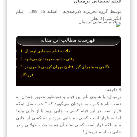
فیلم سینمایی ترمینال
توسط
گروه تحریریه 5درصدی‌ها
|
اسفند 16, 1399
|
فیلم
انگیزشی
|
0 نظر
فهرست مطالب این مقاله
خلاصه فیلم سینمایی ترمینال
وقتی جذابیت دوچندان می‌شود…
نگاهی به ماجرای گیر افتادن مهران کریمی ناصری در
فرودگاه
8
دقیقه
ترمینال؛ با شنیدن نام این فیلم و همینطور تصویر چمدان به
دست تام هنکس، به خودتان می‌گویید که ” خب، مثل اینکه
قرار است در این فیلم کسی به جایی برود یا از جایی بیاید؛
اما نه قرار است کسی به جایی برود و نه کسی از جایی
بیاید بلکه قرار است کسی بماند آن هم به مدت طولانی و در
جایی به اسم ترمینال!