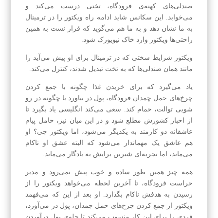
صندلی‌های کهنه‌ی فرودگاه، تختی درست می‌کند و
می‌خوابد. این سکانس شاید ادامه راه ویکتور را در ترمینال
به ما نشان دهد و به ما هم می‌گوید که قرار نست به همین
راحتی‌ها ویکتور وارد خاک نیویورک شود.
ویکتور شرایط سختی که در ترمینال برای او پیش می‌آید را
مانند همان صندلی‌ها که به تخت تبدیل شدند، کنترل می‌کند.
یاد می‌گیرد که برای خریدن غذا چگونه با جمع کردن
چرخ‌های حمل چمدان فرودگاه، پول در بیاورد یا چگونه در رو
شویی توالت، حمام کند. سعی می‌کند انگلیسی یاد بگیرد تا
از اخبار کشورش مطلع شود و در این میان نیز، حامل پیام
عاشقانه دو کارمند به یکدیگر می‌شود، اما ویکتور چی؟ او
هم عاشق یک مهماندار می‌شود که البته عشق او ناکام
می‌ماند، اما تجربه‌ای شیرین برایش به یادگار می‌ماند.
همه چیز همین طور ساده و خوب پیش نمی‌رود و مدیر
حراست فرودگاه، تا آخرین لحظه می‌خواهد ویکتور را از
رسیدن به هدفش ناکام بگذارد. او بعد از این که می‌فهمد
ویکتور از جمع کردن چرخ‌های حمل چمدان، پول در می‌آورد،
فردی را برای این کار منسوب می‌کند تا جلوی پول درآوردن