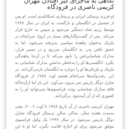
نگاهی به ماجرای گیر افتادن مهران
کریمی ناصری در فرودگاه
او فرزند پزشکی ایرانی و پرستاری اسکاتلندی است. او پس
از تحصیل در انگلستان و بازگشت به ایران در سال ۱۹۷۷
توسط رژیم شاه دستگیر می‌شود و سپس به خارج فرار
می‌کند. پس از گشت‌وگذارهای بسیار در اروپا، سرانجام در
بلژیک به‌عنوان پناهندهٔ سیاسی پذیرفته می‌شود، اما به
عشق یافتن پدر، به انگلستان می‌رود و در مسیر فرار،
مدارک شناسایی‌اش را نابود می‌کند تا در آن‌جا پناهندگی
بگیرد. انگلیسی‌ها او را به‌خاطر نداشتنِ مدارک شناسایی به
بلژیک و بلژیکی‌ها او را دوباره به انگلستان بازمی‌گردانند. در
این رفت‌وآمدها سرانجام هشتم اوت ۱۹۸۸ از فرودگاه
شارل دوگل پاریس سر بیرون می‌آورَد. این بار اما ازآن‌جاکه
فاقد مدارک شناسایی بوده، فرانسوی‌ها نمی‌توانند او را به
کشوری که از آن آمده‌بود، برگردانند.
مهران کریمی ناصری از آن تاریخ ۱۹۸۸ تا اوت ۲۰۰۶، یعنی
به‌مدت هجده سال، ساکن سالنِ ترمینالِ فرودگاه شارل
دوگل پاریس می‌شود. در سال ۱۹۹۹ یک وکیل فرانسوی
موفق می‌شود برای او اجازهٔ اقامت بگیرد، اما او با این