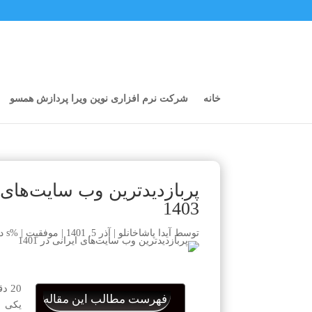
خانه
شرکت نرم افزاری نوین ویرا پردازش همسو
1403
توسط
آیدا پاشاخانلو
|
آذر 5, 1401
|
موفقیت
|
%s دیدگاه
20
دق
فهرست مطالب این مقاله
یکی ا