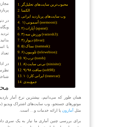
مجازی
محبوب‌ترین سایت‌های تحلیل‌گر
پرباز
الکسا
وب سایت‌های پربازدید ایرانی
در دن
۱) آسمونی (asemooni):
وبگاه
۲) آپارات (aparat):
تردید
۳) ورزش سه (varzesh3):
۴) دیوار (divar):
بدانی
۵) نمناک (namnak):
با اس
۶) تلوبیون (telewebion):
تعداد
۷) ترب (torob):
در ادا
۸) نی‌نی سایت (ninisite):
۹) سافت ۹۸ (soft98):
نظرسن
۱۰) ایرانی کار (iranecar):
شناخته
جمع‌بندی
محب
همان طور که می‌دانیم، بیشترین نرخ آمار بازدید
موتورهای جستجو، وب سایت‌های اشتراک ویدیو (مثل
مثل
آمازون
یا ارائه خدمات و… است.
برای بررسی چنین آماری ما نیاز به یک سری داده