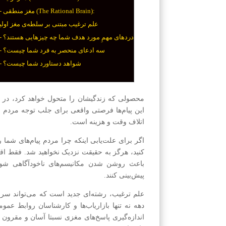
2- مغز منطقی (The Rational Brain):
علم ترغیب مبتنی بر سلطه‌ی مغز اولی
1- دردهای مهمِ مورد هدف شما چه چیزهایی هستند؟
2- سه ادعای منحصر به فرد شما چیست؟
3- شواهد دستاورد شما چیست؟
محصولی که زندگیشان را متحول خواهد کرد، در بح
این پیام‌ها فرصتی واقعی برای جلب توجه مردم و 
اتلاف وقت و هزینه است.
اگر برای علت‌یابی اینکه چرا مردم پیام‌های شما 
کنید، هرگز به حقیقت نزدیک نخواهید شد. فقط اقد
باعث روشن شدن مکانیسم‌های ناخودآگاهی شود ک
پیش‌بینی کنند.
علم ترغیب، رشته‌ای جدید است که می‌تواند سرا
دهه نه تنها بازاریاب‌ها و کارشناسان روابط عموم
اندازه‌گیری پاسخ‌های مغزی نسبتا آسان و مقرو