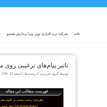
خانه
شرکت نرم افزاری نوین ویرا پردازش همسو
خ
تاثیر پیام‌های ترغیبی روی 
توسط
گروه تحریریه 5درصدی‌ها
|
اسفند 24, 1399
|
فهرست مطالب این مقاله
نظریه‌ی ترغیب مبتنی بر علوم مغز
1- مغز اولیه (The Primal Brain):