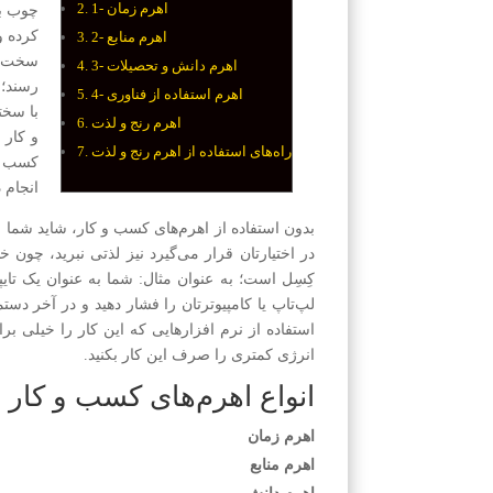
1- اهرم زمان
چوب بل
کرده و
2- اهرم منابع
سخت کا
3- اهرم دانش و تحصیلات
رسند؛ 
4- اهرم استفاده از فناوری
با سخت
اهرم رنج و لذت
و کار 
راه‌های استفاده از اهرم رنج و لذت
کسب و 
انجام د
بدون استفاده از اهرم‌های کسب و کار، شاید شما
در اختیارتان قرار می‌گیرد نیز لذتی نبرید، چون 
کِسِل است؛ به عنوان مثال: شما به عنوان یک تایپ
لپ‌تاپ یا کامپیوترتان را فشار دهید و در آخر دستم
استفاده از نرم افزارهایی که این کار را خیلی بر
انرژی کمتری را صرف این کار بکنید.
انواع اهرم‌های کسب و کار
اهرم زمان
اهرم منابع