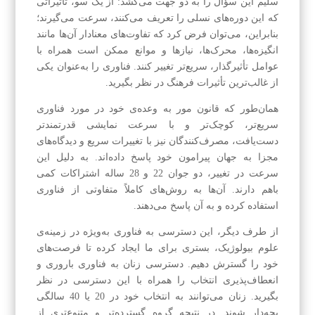
سلیم این سؤال را به دو جهت می‌کشد: از یک سو، تأثیراتی
که این دوره‌های نسلی را تعریف می‌کنند، سرعت می‌گیرند؛
بنابراین، می‌توان فرض کرد که تفاوت‌های معنادار آن‌ها مانند
انگیزه‌ها، محرک‌ها، نیازها و موانع ممکن است همراه با
عوامل تأثیرگذار، سریع‌تر تغییر کنند. فناوری را به‌عنوان یکی
از غالب‌ترین تأثیرات فرهنگ در نظر بگیرید.
همان‌طور که قانون مور به وعده‌ی خود در مورد فناوری
سریع‌تر، کوچک‌تر و با سرعت نمایشی قدرتمندتر
دست‌یافت، مصرف‌کنندگان نیز با تغییرات سریع و دیدگاه‌های
مجزا به جهان پیرامون خود پاسخ داده‌اند. به دلیل این
سرعت در تغییر، دو جوان 22 و 28 ساله اشتراکات کمی
باهم دارند. آن‌ها به روش‌های کاملاً متفاوتی از فناوری
استفاده کرده و به آن پاسخ می‌دهند.
از طرف دیگر، این دسترسی به فناوری به‌ویژه در زمینه‌ی
علوم بیولوژیک، بستری برای ما ایجاد کرده تا فرصت‌های
خود را گسترش دهیم. دسترسی زنان به فناوری باروری و
انعطاف‌پذیری انتخاب را همراه با این دسترسی در نظر
بگیرید. زنان می‌توانند به انتخاب خود در 20 یا 40 سالگی
بچه‌دار شوند. در نتیجه گروه گسترده‌تر و متنوع‌تری از