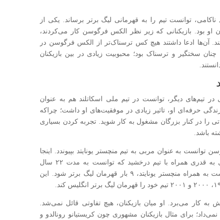
ناکامی، توانست تیم را به قهرمانی لیگ برتر برساند. یکی از
و بود. بازیکنانی که زیر نظر الکس فرگوسن کار می‌کردند،
. آن‌ها ادعا داشتند هیچ کس ترسناک‌تر از الکس فرگوسن در
که چنان سختگیر و ترسناک بود؛ محبوبیت زیادی در بین بازیکنان
انستند.
تیم‌های دیگر، توانست در تیم ملی اسکاتلند هم به عنوان
دگی حرفه‌ای او، تاثیر زیادی در موفقیت‌های او داشت؛ چراکه
تی را در کنار بزرگان مشغول به کار شوید. تجربه کردن بسیاری
ته باشد.
 تمام این‌ها بالاخره در سال ۱۹۸۶ فرگوسن توانست به عنوان مربی به تیم منچستر یونایتد بپیوندد. اینجا
سرآغاز موفقیت‌های او بود. این مربی اسکاتلندی به قدری همراه با تیم درخشید که توانست به مدت ۲۲ سال
مربیگری این تیم را برعهده داشته باشد، او توانست به همراه منچستر یونایتد، ۹ بار قهرمان لیگ برتر شود. این
کار می‌برد. او میان بازیکنان، هیچ تفاوتی قائل نمی‌شد.
نمی‌داد؛ برای مثال بازیکنان مشهوری چون کریستیانو رونالدو و