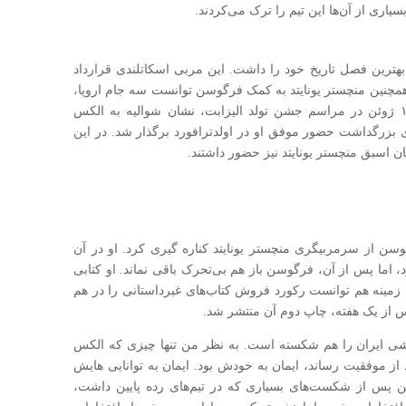
سیاری از آن‌ها این تیم را ترک می‌کردند.
۱۹ به کمک فرگوسن، بهترین فصل تاریخ خود را داشت. این مربی اسکاتلندی قرارداد
یتد تمدید کرد، همچنین منچستر یونایتد به کمک فرگوسن توانست سه جام اروپا،
حذفی و لیگ برتر را از آن خود کند، ضمناً در ۱۱ ژوئن در مراسم جشن تولد الیزابت، نشان شوالیه به الکس
یز مسابقه‌ای برای بزرگداشت حضور موفق او در اولدترافورد برگذار شد. در این
ن اسبق منچستر یونایتد نیز حضور داشتند.
فقیت، فرگوسن از سرمربیگری منچستر یونایتد کناره گیری کرد. او در آن
اما پس از آن، فرگوسن باز هم بی‌‌تحرک باقی نماند. او کتابی
 زمینه هم توانست رکورد فروش کتاب‌های غیرداستانی را در هم
 از یک هفته، چاپ دوم آن منتشر شد.
ی ایران را هم شکسته است. به نظر من تنها چیزی که الکس
 موفقیت رساند، ایمان به خودش بود. ایمان به توانایی هایش
ن پس از شکست‌های بسیاری که در تیم‌های رده پایین داشت،