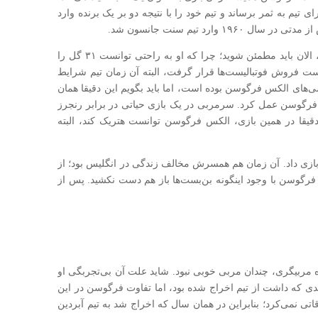
ای تیم به ثمر برساند و تیم خود را با نتیجه دو بر یک برنده وارد
وارد تیم سنت جانسون شد.
تا الان اگر به نابغه بودن او در فوتبال شک داشتید، الان باید مطمئن شوید؛ چرا که او به راحتی توانست ۳۱ گل را
در لیست فروش فوتبالیست‌ها قرار گرفت، البته آن زمان تیم شرایط
ی‌های الکس فرگوسن بوده است، اما باید بگویم این دقیقا همان
 فرگوسن عمل کرد. سرمربی در یک بازی حیاتی در برابر رنجرز
یقا در همین بازی، الکس فرگوسن توانست هتریک کند، البته
ام به او پیشنهاد بازی داد. آن زمان هم همسرش مخالف زندگی در انگلیس بود؛ از
 فرگوسن با وجود اینگونه بن‌بست‌ها باز هم دست نکشید. پس از
 مربیگری، چندان مربی خوبی نبود. شاید علت آن بی‌تجربگی او
ه بدی که داشت از تیم اخراج شده بود، اما تفاوت فرگوسن در این
اتی نمی‌کرد؛ بنابراین در همان سال که اخراج شد به تیم آبردین