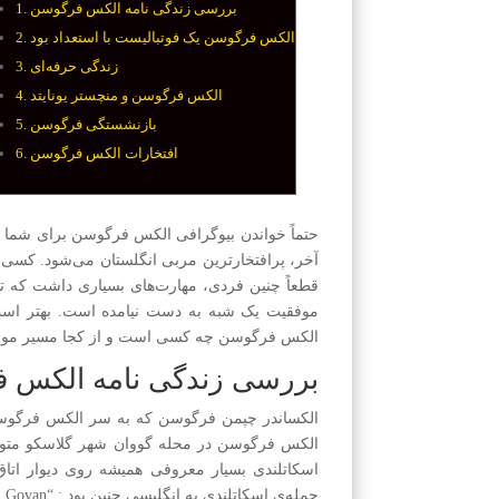
بررسی زندگی نامه الکس فرگوسن
الکس فرگوسن یک فوتبالیست با استعداد بود
زندگی حرفه‌ای
الکس فرگوسن و منچستر یونایتد
بازنشستگی فرگوسن
افتخارات الکس فرگوسن
حتماً خواندن بیوگرافی الکس فرگوسن برای شما ج
آخر، پرافتخارترین مربی انگلستان می‌شود. کسی که به مدت ۲
موفقیت یک شبه به دست نیامده است. بهتر است 
الکس فرگوسن چه کسی است و از کجا مسیر موف
بررسی زندگی نامه الکس 
الکس فرگوسن در محله گووان شهر گلاسکو متولد 
اسکاتلندی بسیار معروفی همیشه روی دیوار اتا
جمله‌ی اسکاتلندی به انگلیسی چنین بود : “I come from Govan” یعنی من از گووان هستم.