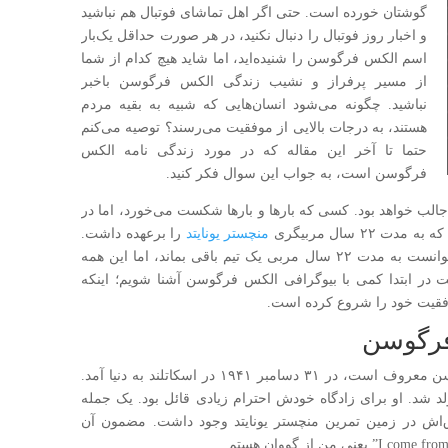
گوشتان خورده است. حتی اگر اهل تماشای فوتبال هم نباشید
و اخبار روز فوتبال را دنبال نکنید، در هر صورت حداقل یک‌بار
اسم الکس فرگوسن را شنیده‌اید، اما شاید هیچ کدام از شما
از مسیر پرفراز و نشیب زندگی الکس فرگوسن باخبر
نباشید. چگونه می‌شود انسان‌هایی که شبیه به بقیه مردم
هستند، به درجات بالایی از موفقیت می‌رسند؟ توصیه می‌کنم
حتما تا آخر این مقاله که در مورد زندگی نامه الکس
فرگوسن است، به جواب این سوال فکر کنید.
الب خواهد بود. کسی که بارها و بارها شکست می‌خورد، اما در
۲ سال مربیگری
منچستر یونایتد
را برعهده داشت.
قطعاً چنین فردی، مهارت‌های بسیاری داشت که توانست به مدت ۲۲ سال مربی یک تیم باقی بماند، اما این همه
در ابتدا کمی با بیوگرافی الکس فرگوسن آشنا شویم؛ اینکه
قیت خود را شروع کرده است.
فرگوسن
الکساندر چپمن فرگوسن که به سر الکس فرگوسن معروف است، در ۳۱ دسامبر ۱۹۴۱ در اسکاتلند به دنیا آمد.
شد. او برای زادگاه خودش احترام زیادی قائل بود. یک جمله
ق‌اش در زمین تمرین منچستر یونایتد وجود داشت. مضمون آن