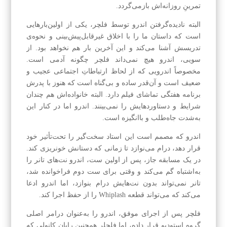
تمرینِ روزانه‌اش بازمی‌گردد.
البته نادیده‌گرفتن اندرو توسط فلچر، یکی از اولین‌بارهایی
است که داستان ما را با اخلاق غیرقابل‌پیش‌بینی و نحوه‌ی
تدریسش آشنا می‌کند و این آخرین بار هم نخواهد بود. از
سویی، اندرو هیچ نمی‌داند فلچر چگونه آدمی است.
مخصوصاً اندرویی که از لحاظ ارتباطاتِ اجتماعی عجیب و
ضعیف است و آن‌قدر ساده و بی‌گناه است که هنوز با پدرش
برنامه هفتگی تماشای فیلم دارد. البته خانواده‌اش هم چندان
شرایط و دستاوردهایش را نمی‌بینند. اندرو اما در کنار این
به‌شدت جاه‌طلب و باانگیزه است.
اندرو که مصمم است این استاد سخت‌گیر را تحت‌تأثیر خود
قرار دهد، درام می‌نوازد تا زمانی که دستانش خونریزی کند.
در یک مسابقه جاز، پس از اولین ست، اندرو نت‌های تانر را
به‌اشتباه گم می‌کند و وقتی برای ست دوم فراخوانده شد،
تانر نمی‌تواند بدون نت‌هایش درام بنوازد، اما اندرو ادعا
می‌کند که می‌تواند قطعه Whiplash را از حفظ اجرا کند.
فلچر پس از اجرای موفق، اندرو را به‌عنوان درامر اصلی
گروه استودیو قرار داده، اما فلچلر همچنین رایان کانولی که