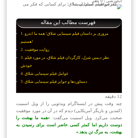
انگیزشی
|
0 نظر
فهرست مطالب این مقاله
مروری بر داستان فیلم سینمایی شلاق؛ همه ما اندرو
هستیم!
روایت موفقیت
نظر دیمین شزل، کارگردان فیلم شلاق، در مورد فیلم
خودش
عوامل فیلم سینمایی شلاق
دستاوردها و جوایز فیلم سینمایی شلاق
12
دقیقه
چند وقت پیش در اینستاگرام ویدئویی را از ویل اسمیت
(کمدین و بازیگر آمریکایی) دیدم که در آن در مورد موفقیت
صحبت می‌کرد. ویل اسمیت می‌گفت:
«همه ما بهشت را
دوست داریم اما کمتر کسی حاضر است برای رسیدن به
بهشت، به مرگ تن بدهد.»