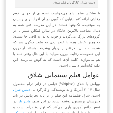
دیمین شزل، کارگردان فیلم شلاق
با ساختن فیلم، دلم می‌خواست تصویری از جهانی فوق
رقابتی ارائه کنم. دنیایی که گویی در آن افراد برای رسیدن
به موفقیت، تک‌وتنها هستند. در این مدرسه فنی همه به
دنبال تصاحب بالاترین جایگاه در سالن لینکلن سنتر یا در
گروه‌های بزرگ می‌گردند و خوب به‌اندازه کافی جا نیست؛
به همین خاطر همه با خنجر زدن به پشت دیگری هم که
شده، به دنبال بالارفتن از نردبان پیشرفت هستند. از درون
این خصومت، رقابت بیرون می‌آید. با این حال وقتی همه با
هم می‌نوازند، کلیت آن‌ها است که به گوش می‌رسد. این
نکته کنایه‌آمیز داستان است.
عوامل فیلم سینمایی شلاق
ویپلش یا شلاق (Whiplash) فیلمی در ژانر درام محصول
سال ۲۰۱۴ آمریکا و به نویسندگی و کارگردانی
دیمین شزل
است. شزل فیلمنامه این فیلم را بر پایه تجربیاتش در باند
دبیرستان پرینستون نوشته است. در این فیلم،
مایلز تلر
در
نقش دانش‌آموزی بازی می‌کند که نوازندهٔ درام است و
سعی دارد تا استاد خودش، ترنس فلچر با بازی
جی کی