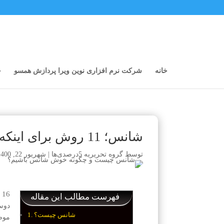
خانه
شرکت نرم افزاری نوین ویرا پردازش همسو
خ
شانس؛ 11 روش برای اینکه خوش شانس باشید!
توسط
گروه تحریریه 5درصدی‌ها
|
شهریور 22, 1400
16
د
فهرست مطالب این مقاله
دوس
شانس چیست؟
موض