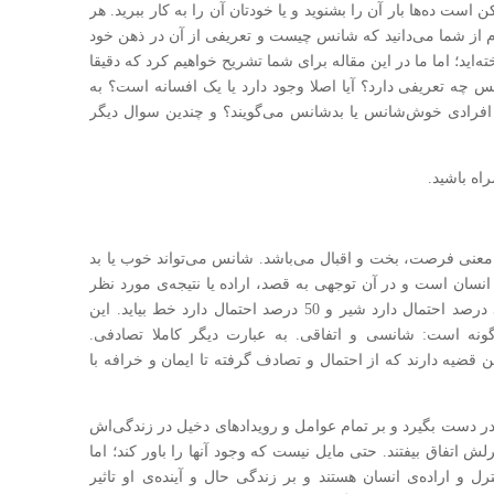
 است ده‌ها بار آن را بشنوید و یا خودتان آن را به کار ببرید. هر
 از شما می‌دانید که شانس چیست و تعریفی از آن در ذهن خود
ه‌اید؛ اما ما در این مقاله برای شما تشریح خواهیم کرد که دقیقا
 چه تعریفی دارد؟ آیا اصلا وجود دارد یا یک افسانه است؟ به
افرادی خوش‌شانس یا بد‌شانس می‌گویند؟ و چندین سوال دیگر
راه باشید.
ت که به معنی فرصت، بخت و اقبال می‌باشد. شانس می‌تواند خوب یا بد
انسان است و در آن توجهی به قصد، اراده یا نتیجه‌ی مورد نظر
نمی‌شود. مثلا اگر یک سکه را به هوا بیندازید، 50 درصد احتمال دارد شیر و 50 درصد احتمال دارد خط بیاید. این
ونه است: شانسی و اتفاقی. به عبارت دیگر کاملا تصادفی.
قضیه دارند که از احتمال و تصادف گرفته تا ایمان و خرافه با
در دست بگیرد و بر تمام عوامل و رویدادهای دخیل در زندگی‌اش
‌لش اتفاق بیفتند. حتی مایل نیست که وجود آنها را باور کند؛ اما
ل و اراده‌ی انسان هستند و بر زندگی حال و آینده‌ی او تاثیر