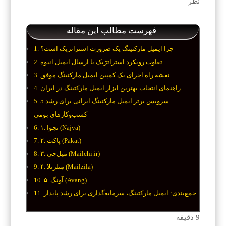
نظر
فهرست مطالب این مقاله
چرا ایمیل مارکتینگ یک ضرورت استراتژیک است؟
تفاوت رویکرد استراتژیک با ارسال ایمیل انبوه
نقشه راه اجرای یک کمپین ایمیل مارکتینگ موفق
راهنمای انتخاب بهترین ابزار ایمیل مارکتینگ در ایران
5 سرویس برتر ایمیل مارکتینگ ایرانی برای رشد
کسب‌وکارهای بومی
۱. نجوا (Najva)
۲. پاکت (Pakat)
۳. میل‌چی (Mailchi.ir)
۴. میلزیلا (Mailzila)
۵. آونگ (Avang)
جمع‌بندی: ایمیل مارکتینگ، سرمایه‌گذاری برای رشد پایدار
9
دقیقه