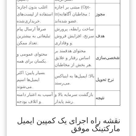
مبتنی بر اجازه (Opt-
اغلب بدون اجازه؛
مجوز
in)؛ مخاطبان آگاهانه
استفاده از لیست‌های
عضو شده‌اند.
خریداری‌شده.
ساخت رابطه، پرورش
صرفاً ارسال پیام
هدف
سرنخ، افزایش فروش
تبلیغاتی به بیشترین
و وفاداری.
تعداد ممکن.
محتوای هدفمند بر
محتوای عمومی و
شخصی‌سازی
اساس رفتار و علایق
یکسان برای همه.
هر بخش از مخاطبان.
بسیار پایین؛ اکثر
بالا؛ ایمیل‌ها به اینباکس
نرخ تحویل
ایمیل‌ها اسپم
می‌رسند.
می‌شوند.
بازگشت سرمایه بالا و
آسیب به اعتبار دامنه
نتیجه
رشد پایدار.
و اتلاف بودجه.
نقشه راه اجرای یک کمپین ایمیل
مارکتینگ موفق