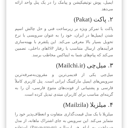
ایمیل، پوش نوتیفیکیشن و پیامک را در یک پنل واحد ارائه
می‌دهد.
۲. پاکت (Pakat)
پاکت با تمرکز ویژه بر زیرساخت فنی و حل چالش اسپم
شدن ایمیل‌ها در ایران، خود را به عنوان سرویسی با نرخ
تحویل بسیار بالا معرفی می‌کند. این پلتفرم با بهینه‌سازی
فرآیندهای ارسال متناسب با رفتار ISPهای داخلی، تضمین
می‌کند که پیام‌های شما به اینباکس مخاطب برسد.
۳. میل‌چی (Mailchi.ir)
میل‌چی یکی از قدیمی‌ترین و مقرون‌به‌صرفه‌ترین
سرویس‌های ایمیل مارکتینگ ایرانی است. پنل کاربری کاملاً
فارسی و پشتیبانی از فونت‌های متنوع فارسی، آن را به
گزینه‌ای مناسب برای کاربران مبتدی تبدیل کرده است.
۴. میلزیلا (Mailzila)
میلزیلا با یک مدل قیمت‌گذاری متفاوت و انعطاف‌پذیر خود را
متمایز می‌کند. این سرویس به جای اشتراک ماهانه، از مدل
«پرداخت به ازای هر ارسال» (Pay-as-you-go) استفاده