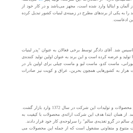
ز آلمان و ایتالیا وارد شده است، مجهز می‌باشد و در کار خود از
د را به یکی از برند‌های مطرح در زمینه‌ی لبنیات کشور تبدیل کرده
ن ادعا‌ست.
بزرگمهر دادگر در سال 1386 در آمل تاسیس شد. آقای دادگر توسط برخی فعالان به عنوان “پدر لبنیات
لید و عرضه کرده است و این برند به عنوان اولین تولید کننده‌ی
ورانی، ماست کدو، ماست لبو و ماست چیلی برای اولین بار در
ت هراز به کشورهایی همچون بحرین، عراق و کویت نیز صادرات
گروه صنایع غذایی پاکبان در سال 1365 تاسیس شده و محصولات و تولیدات این شرکت در سال 1372 وارد بازار گشت.
. از همان ابتدا هدف این شرکت ارائه‌ی محصولات با کیفیت به
سالم در گرو تغذیه‌ی سالم” را سرلوحه‌ی کار خود قرار دادند.
ت متنوع و متفاوتی مشغول است که از جمله این محصولات می