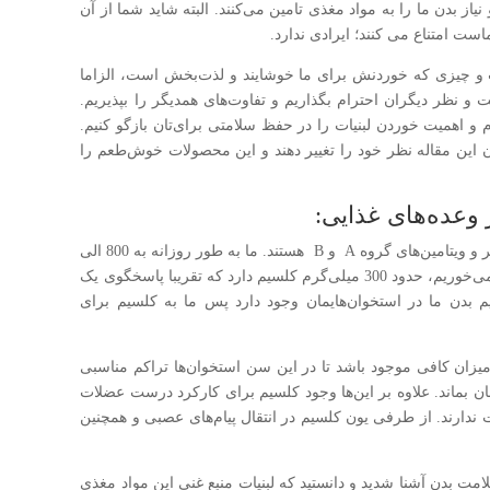
 بدن ما را به مواد مغذی تامین می‌کنند. البته شاید شما از آن
ست امتناع می کنند؛ ایرادی ندارد.
ت و چیزی که خوردنش برای ما خوشایند و لذت‌بخش است، الزاما
نظر دیگران احترام بگذاریم و تفاوت‌های همدیگر را بپذیریم.
م و اهمیت خوردن لبنیات را در حفظ سلامتی برای‌تان بازگو کنیم.
دن این مقاله نظر خود را تغییر دهند و این محصولات خوش‌طعم را
عده‌های غذایی:
لبنیات و محصولات لبنی منابع سرشاری از کلسیم، فسفر و ویتامین‌های گروه A و B هستند. ما به طور روزانه به 800 الی
1200 میلی‌گرم کلسیم نیاز داریم و هر لیوان شیری که می‌خوریم، حدود 300 میلی‌گرم کلسیم دارد که تقریبا پاسخگوی یک
 ماست. از آنجا که 99 درصد کلسیم بدن ما در استخوان‌هایمان وجود دارد پس ما به کلسیم برای
میزان کافی موجود باشد تا در این سن استخوان‌ها تراکم مناسبی
 امان بماند. علاوه بر این‌ها وجود کلسیم برای کارکرد درست عضلات
ارند. از طرفی یون کلسیم در انتقال پیام‌های عصبی و همچنین
ت بدن آشنا شدید و دانستید که لبنیات منبع غنی این مواد مغذی