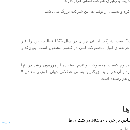
دایت و رهبری شرکت اصلی قرار دارند.
ره و بستنی از تولیدات این شرکت بزرگ می‌باشند.
شعار تبلیغاتی این شرکت “همیشه تازه، همیشه سلامت” است. شرکت لبنیاتی چوپان در سال 1376 فعالیت خود را آغاز
 و پرسنل به تولید و عرضه ی انواع محصولات لبنی در کشور مشغول است. بنیان‌گذار
 مداوم کیفیت محصولات و عدم استفاده از هورمون رشد در آنها
اشاره کرد. در مورد لبنیات چوپان رویداد جالبی وجود دارد و آن هم تولید بزرگترین بستنی شکلاتی جهان با وزنی معادل 5
 هم رسیده است.
ناس
بر خرداد 27 1405 در 2:25 ق.ظ
پاسخ
 عالیه