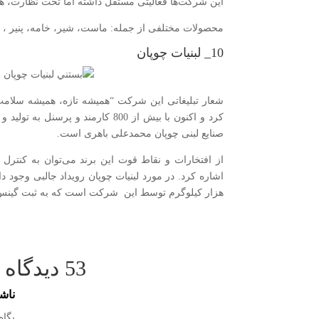
این شرکت‌ها فعالیتی مستقل داشته اما تحت نظارت، ه
محصولات مختلفی از جمله: ماست، شیر، خامه، پنیر ، ک
10_ لبنیات چوپان
کرد و اکنون با بیش از 800 کارمند
صنایع لبنی چوپان محمدعلی باهری است.
از افتخارات و نقاط قوت این برند می‌توان به کنترل
هزار کیلوگرم توسط این شرکت است که به ثبت گینس
53 دیدگاه ها
ناش
پگاه