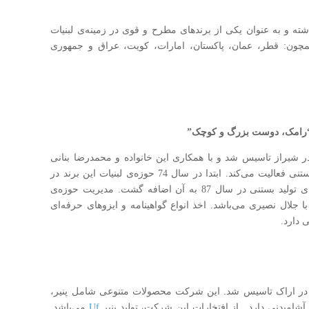
ن بیش از 22000 نفر پرسنل داشته و به عنوان یکی از برند‌های مطرح و قوی در زمینه‌ی لبنیات
مچون: قطر، عمان، پاکستان، امارات، کویت، عراق و جمهوری
د: “رامک، دوست بزرگ و کوچک”
 شرکت به دست خانواده‌ی نصیری در سال 1374 در شیراز تاسیس شد و با همکاری این خانواده و محمدرضا بنانی
توسعه پیدا کرد. رامک اکنون در دو حوزه‌ی لبنیات و بستنی فعالیت می‌کند. ابتدا در سال 74 حوزه‌ی لبنیات این برند در
زمینی ده هکتاری شروع به کار نمود و سپس کارخانه‌ی تولید بستنی در سال 87 به آن اضافه گشت. مدیریت حوزه‌ی
 جلال نصیری می‌باشد. اخذ انواع گواهینامه و ایزو‌های حرفه‌ای
 دارد.
بنیات کالبر توسط لطف الله نایب زاده در سال 1373 در اراک تاسیس شد. این شرکت محصولات متنوعی شامل پنیر،
شامیدنی دارد. از افتخارات این شرکت، تولید پنیر
Uf
می‌باشد.