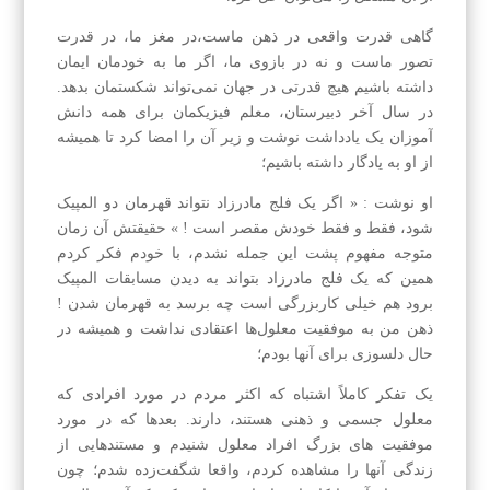
گاهی قدرت واقعی در ذهن ماست،در مغز ما، در قدرت
تصور ماست و نه در بازوی ما، اگر ما به خودمان ایمان
داشته باشیم هیچ قدرتی در جهان نمی‌تواند شکستمان بدهد.
در سال آخر دبیرستان، معلم فیزیکمان برای همه دانش
آموزان یک یادداشت نوشت و زیر آن را امضا کرد تا همیشه
از او به یادگار داشته باشیم؛
او نوشت : « اگر یک فلج مادرزاد نتواند قهرمان دو المپیک
شود، فقط و فقط خودش مقصر است ! » حقیقتش آن زمان
متوجه مفهوم پشت این جمله نشدم، با خودم فکر کردم
همین که یک فلج مادرزاد بتواند به دیدن مسابقات المپیک
برود هم خیلی کاربزرگی است چه برسد به قهرمان شدن !
ذهن من به موفقیت معلول‌ها اعتقادی نداشت و همیشه در
حال دلسوزی برای آنها بودم؛
یک تفکر کاملاً اشتباه که اکثر مردم در مورد افرادی که
معلول جسمی و ذهنی هستند، دارند. بعدها که در مورد
موفقیت های بزرگ افراد معلول شنیدم و مستندهایی از
زندگی آنها را مشاهده کردم، واقعا شگفت‌زده شدم؛ چون