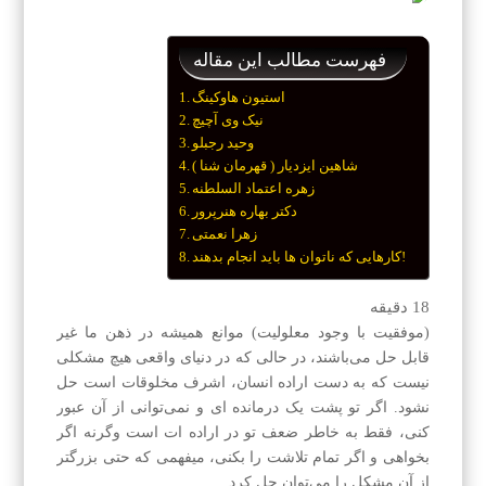
فهرست مطالب این مقاله
استیون هاوکینگ
نیک وی آچیچ
وحید رجبلو
شاهین ایزدیار ( قهرمان شنا )
زهره اعتماد السلطنه
دکتر بهاره هنرپرور
زهرا نعمتی
کارهایی که ناتوان ها باید انجام بدهند!
18
دقیقه
(موفقیت با وجود معلولیت) موانع همیشه در ذهن ما غیر
قابل حل می‌باشند، در حالی که در دنیای واقعی هیچ مشکلی
نیست که به دست اراده انسان، اشرف مخلوقات است حل
نشود. اگر تو پشت یک درمانده ای و نمی‌توانی از آن عبور
کنی، فقط به خاطر ضعف تو در اراده ات است وگرنه اگر
بخواهی و اگر تمام تلاشت را بکنی، میفهمی که حتی بزرگتر
از آن مشکل را می‌توان حل کرد.