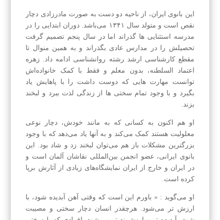
این بانوی ایران، از ناحیه دو دست به صورت مادرزادی دچار
نقص است و متولد سال ۱۳۴۱ می‌باشد. دوران ابتدایی را در
مدرسه استثنایی ها گذراند اما در سال پنجم تصمیم گرفت
تحصیلش را در مدارس عادی بگذراند و به همین منوال تا
مقطع کارشناسی ارشد رشته روانشناسی ادامه داد. زهره
اعتماد السلطنه، بدون معلم و فقط با کمک خانواده‌اش
توانست مهارت هایی که دوست داشت را با پاهایش یاد
بگیرد و با وجود تمام سختی ها از زندگی لذت ببرد و لبخند
بزند.
او هم اکنون به کسانی که به مانند خودش، دچار نوعی
معلولیت هستند کمک می‌کند و به آنها یاد می‌دهد که با وجود
بزرگترین مشکلات باز هم می‌توان لبخند زد و شاد بود. این
بانوی ایرانی، عضو انجمن بین‌المللی نقاشان آلمان است و
در ایران و خارج از ایران نمایشگاه‌های زیادی از آثارش برپا
کرده است.
او می‌گوید : « باورم این است که وقتی آهن آبدیده شود، با
ارزش تر می‌شود. هرچقدر انسان دچار سختی و مصیبت
شود، آبدیده تر و ارزشمند تر می‌شود. افرادی که با سختی