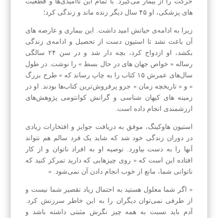
حرکت را از بیمار می‌گیرد. با تمام این ناامیدی‌ها و قطعیت
های پزشکی، او ۴۵ سال دیگر زنده ماند و زندگی کرد؛
زیرا به ادامه‌ی حیاتش امید داشت. این بیماری و عارضه های
آن باعث نشد تا استیون دست از تحصیل و ادامه‌ی زندگی
بکشد، او ازدواج کرد، بچه دار شد و در سن ۲۴ سالگی
رساله « خواص جهان های در حال بسط » را نوشت. در طول
سال‌های عمرش ۱۵ کتاب را به چاپ رساند که « طرح بزرگ
» و « تاریخچه زمان » جزو پرفروش‌ترین کتاب‌ها بودند. او در
زمینه های کیهان شناسی و گرانش کوانتومی پژوهش‌های
ارزشمندی انجام داده است.
استیون هاوکینگ، موفق به دریافت جوایز و افتخارات زیادی
در دوران زندگی خود شد که شاید یک فرد سالم هم نتواند
آنها را به دست بیاورد. توصیه او به افراد ناتوان و از کار
افتاده این است که « روی چیزهایی که دارید تمرکز کنید که
ناتوانی شما، مانع از خوب انجام دادن آن نمی‌شود. »
« اگر شما معلول هستید به احتمال زیاد تقصیر شما نیست و
از طرفی نمی‌توان دیگران را به این خاطر سرزنش کرد.
آدم باید نسبت به همه چیز نگرش مثبتی داشته باشد و