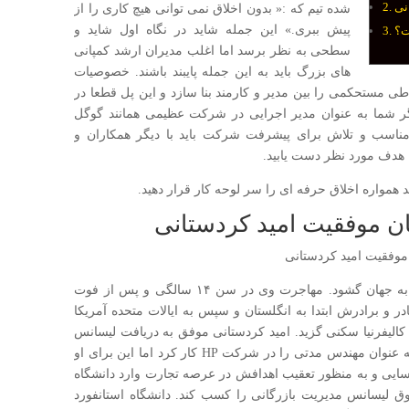
نی
شده تیم که :« بدون اخلاق نمی توانی هیچ کاری را از
پیش ببری.» این جمله شاید در نگاه اول شاید و
ت؟
سطحی به نظر برسد اما اغلب مدیران ارشد کمپانی
های بزرگ باید به این جمله پایبند باشند. خصوصیات
طی مستحکمی را بین مدیر و کارمند بنا سازد و این پل قطعا در
ر شما به عنوان مدیر اجرایی در شرکت عظیمی همانند گوگل
مناسب و تلاش برای پیشرفت شرکت باید با دیگر همکاران و
ه هدف مورد نظر دست یابید.
همواره اخلاق حرفه ای را سر لوحه کار قرار دهید.
ان موفقیت امید کردستانی
امید کردستانی در سال ۱۳۴۳ در پیرانشهر چشم به جهان گشود. مهاجرت وی در سن ۱۴ سالگی و پس از فوت
ر و برادرش ابتدا به انگلستان و سپس به ایالات متحده آمریکا
کالیفرنیا سکنی گزید. امید کردستانی موفق به دریافت لیسانس
مهندسی برق از دانشگاه ایالتی سن خوزه شد و به عنوان مهندس مدتی را در شرکت HP کار کرد اما این برای او
سایی و به منظور تعقیب اهدافش در عرصه تجارت وارد دانشگاه
و توانست در سال ۱۹۹۱ مدرک فوق لیسانس مدیریت بازرگانی را کسب کند. دانشگاه استانفورد