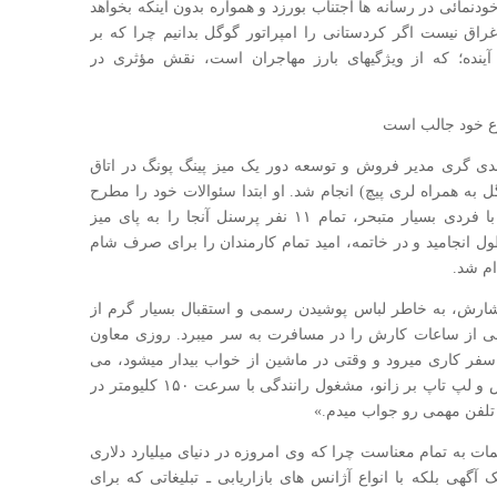
ته تا از خودنمائی در رسانه ها اجتناب بورزد و همواره بدون اینکه بخواهد
ق نیست اگر کردستانی را امپراتور گوگل بدانیم چرا که بر
آینده؛ که از ویژگیهای بارز مهاجران است، نقش مؤثری در
وع خود جالب است
ی گری مدیر فروش و توسعه دور یک میز پینگ پونگ در اتاق
به همراه لری پیچ) انجام شد. او ابتدا سئوالات خود را مطرح
کرد و بعد با اعتراف به ناتوانی اش در مصاحبه با فردی بسیار متبحر، تمام ۱۱ نفر پرسنل آنجا را به پای میز
اجرا ۵ ساعت تمام به طول انجامید و در خاتمه، امید تمام کارمندان را برای صرف شام
ام شد.
شارش، به خاطر لباس پوشیدن رسمی و استقبال بسیار گرم از
ی از ساعات کارش را در مسافرت به سر میبرد. روزی معاون
 سفر کاری میرود و وقتی در ماشین از خواب بیدار میشود، می
بیند که امید پشت فرمان با گوشی موبایل بر گوش و لپ تاپ بر زانو، مشغول رانندگی با سرعت ۱۵۰ کلیومتر در
 تلفن مهمی رو جواب میدم.»
ات به تمام معناست چرا که وی امروزه در دنیای میلیارد دلاری
ک آگهی بلکه با انواع آژانس های بازاریابی ـ تبلیغاتی که برای