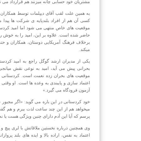
مشتریان خود حسابی چانه میزنند هم قرارداد می ن
به همین علت لقب آقای دیپلمات توسط همکاران ام
کسی آن هم از افراد بلندپایه‌ ی شرکت ها پیدا
موقعیت های خاص منتهی می شود اما امید کردستا
حاضر شده است. علاوه بر این، امید را به خوش‌ ر
برخلاف فرهنگ آمریکایی دوستان، همکاران و حتی 
میکند.
یکی از مدیران ارشد گوگل راجع به امید کردست
بحرانی پیش می آید، امید به نوعی نقش میانجی 
موقعیت های بحران زده نعمت است. کردستانی بر
اعتماد سازی و پایبندی به وعده ها است. او وقتی
آزمون فرودگاه می گیرد.»
خود کردستانی در این باره می گوید: «اگر مجبور
میخواهد هم از این چند ساعت لذت ببرم و هم گفت‌
پرسم که آیا این آدم دارای چنین ویژگی هست یا نه
وی همچنین درباره نخستین ملاقاتش با لری پیچ 
اعتماد به‌ نفس، اراده بالا و ایده‌ های بلند پروا