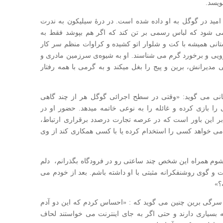
ویسد.
ید در گوگل به او داده شده است. در درهٔ سیلیکون به‌ ندرت
 می شود که لباس رسمی بر تن کند که اگر هم بپوشد فقط به
نی همیشه با کت‌ و شلوار اتو کشیده و کراوات منظم سر کار
ویی و برخورد گرم می‌ شناسند. او به شیوه‌ی سرزمین مادری و
مدیرانش، برین و پیج را بغل میکند و به‌ گرمی با همه رفتار
انی می گوید: «وقتی در سطح اجرائی گوگل هر از چند گاهی
را بازی کرده و غائله را به نوعی خاتمه میدهد. حضور او در
 این باور است که در عرصه تجارت درصدد برقراری ارتباط،
 می خواهد کسی را استخدام کرده یا با کسی همکاری کند از وی
 شوم همراه این شخص چند ساعتی رو در فرودگاه بگذرانم، دلم
 و گوی روشنفکرانه مثبتی با او داشته باشم. بعد از خودم می
؟»
و سرگی برین چنین می گوید که : «احساس کردم که این دو آدم
زانه بسیاری دارند و حتی اگر به‌ جای اینترنت می‌ خواستند لحاف‌