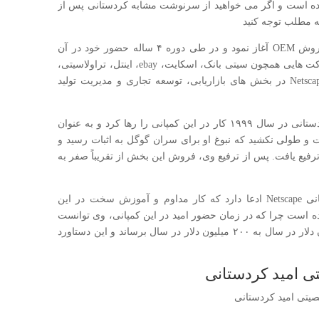
وده است و اگر می خواهید از سرنوشت مشابه کردستانی پس از
مه مطلب توجه کنید
امید کردستانی کارش را در Netscape در بخش فروش OEM آغاز نمود و در طی دوره ۴ ساله حضور خود در آن
شرکت مسئولیت برقراری ارتباطات تجاری با شرکت هایی همچون سیتی بانک، اسکایت، ebay، اینتل، تراولاسیتی،
آمازون و AOL را بر عهده داشت. وی قبل از Netscape در بخش های بازاریابی، توسعه تجاری و مدیریت تولید
پس ۴ سال فعالیت در شرکت Netspace، امید کردستانی در سال ۱۹۹۹ کار در این کمپانی را رها کرد و به عنوان
ائی ۱۱ نفره گوگل پیوست و طولی نکشید که نبوغ او برای سران گوگل به اثبات رسید و
رفیع یافت. پس از ترفیع وی، فروش این بخش از تقریباً صفر به
مایک هومر؛ رئیس سابق امید کردستانی در کمپانی Netscape ادعا دارد که کار مداوم و آموزش سخت در این
ه است چرا که در زمان حضور امید در این کمپانی، وی توانست
بازده مالی آن را ظرف مدت ۱۸ ماه از ۸۸ میلیون دلار در سال به ۲۰۰ میلیون دلار در سال برساند و این دستاورد
 امید کردستانی