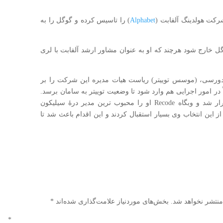
کت هولدینگ آلفابت (
Alphabet
) را تاسیس کرده و گوگل را به
ل خارج شود هرچند که او به عنوان مشاور ارشد آلفابت با لری
 اکتبر ۲۰۱۵ به دعوت جک دورسی، (موسس توییتر) ریاست هیات مدیره این شرکت را بر
در امور اجرایی هم وارد شود تا وضعیت توییتر به سامان برسد.
موفقیت های این مرد حرفه ای در توئیتر نیز تکرار شد و وبگاه Recode او را محبوب ترین مدیر درهٔ سیلیکون
 این انتخاب وی بسیار استقبال کردند و این اقدام باعث شد تا
منتشر نخواهد شد.
بخش‌های موردنیاز علامت‌گذاری شده‌اند
*
دگاه
*