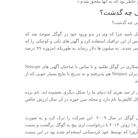
خاطر بود که به آنها ملحق شدم.»
انی چه گذشت؟
می توان مرد ۹۹ درصدی گوگل نامید چرا که وی در بدو ورود خود در گوگل متوجه شد که
س از این ترافیک استفاده کرد و آگهی های تکی و کوچکی را که
یکی یکی با کارت های اعتباری به گوگل پرداخت می شدند، به میلیون ها دلار رساند به طوریکه امروزه ۹۹ درصد
به تدریج همکاران سابقش در Netscape را هم به همکاری در گوگل طلبید و با تماس با صاحبان آگهی های Netscape
به آنها گفت پیشنهاد تبلیغ Netspace را ارائه کرد. مدیران Netspace هم پذیرفتند و به تدریج با نتایج بسیار خوبی که از
د.
۲۰ از او به‌ عنوان یکی از صد نفری که دنیای ما را شکل دیگری بخشیده‌ اند، نام برده
 کالیفرنیا نام دارد و مجله سن‌ خوزه در آن سال ارزش خالص
امید کردستانی بعد از ۱۰ سال فعالیت در کمپانی گوگل در سال ۲۰۰۹ این شرکت را ترک کرد و به‌ صورت
شخصی به مشاوره‌ ی تجاری پرداخت. اما مجدد در ۱۸ ژوئن ۲۰۱۴ با درخواست لری پیج به گوگل برگشت و سمت
آرورا که توسط خود کردستانی استخدام شده بود در این سمت