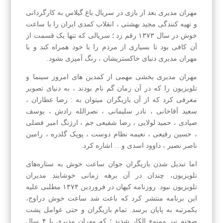
مهران مدیری بعد از بازی در سریال باغ گیلاس به کارگردانی
و تهیه کنندگی مجید بهشتی ، انقلاب کمدی ایران را با ساعت
خوش در سال ۱۳۷۳ رقم زد ؛ سریالی که تنها یک قسمت از
آن کافی بود تا بسیاری از مردم را با خود همراه کند و با
مهران مدیری دنیای خاکستریشان ، رنگ آمیزی بشود.
مهران مدیری بخشی مهمی از کمدین های امروز سینما و
تلویزیون را که در آن زمان گم نام بودند ، به دنیای تصویر
معرفی کرد که از آن بازیگران میتوان به : رضا عطاران ،
سعید آقاخانی ، نادر سلیمانی ، نصرالله رادش ، یوسف
صیادی ، حمید لولایی ، رضا شفیعی جم ، ارژنگ امیر فضلی
، حسین رفیعی ، نعیمه نظام دوست ، پوپک گلدره ، رامین
ناصر نصیر ، داوود اسدی و… اشاره کرد.
اما تبدیل شدن بازیگران جوان ساعت خوش به ستاره‌های
تلویزیون، چندان در آن برهه زمانی خوشایند مدیران
تلویزیون نبود. روزنامه کیهان در فروردین ۱۳۷۴ مطلبی علیه
این برنامه منتشر کرد که باعث شد ساعت خوش دراوج،
یکمرتبه به پایان برسد. تمام بازیگران و حتی عوامل پشت
صحنه نیز ممنوع الکار شدند ؛ که مهران مدیری با ۴ سال