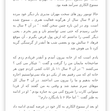
ممنوع الکاری سرآمد همه بود.
حالا تومور روز های سخت مهران مدیری بار دیگر عود مرده
و او ۴ سال سال از هرگونه فعالیت هنری ، ممنوع شده
است. وی در این باره چنین سخن گفته : ” در آن ۴ سال به
جایی رسیدم که حتی نمی توانستم نان و پنیر بخرم ، یعنی
دیگر کسی را نداشتم که ازش پول قرض بگیرم ، آن موقع
فرهاد ۶ سالش بود و بعضی شب ها آنقدر از گرسنگی گریه
کرد تا بی هوش شد.
یادم است که از خانه بیرون آمدم و آنقدر فریادم زدم که
صاحبخانه مایمان من را گرفت و گفت :” چیکار می کنی ؟
می‌کشند !” در آن ۴ سال ۱۱ بار اثاث کشی کردم چون هر
خانه ای که می رفتیم بعد از یکی دو ماه نمی‌توانستیم اجاره
خانه بدهیم و ما را بیرون می انداختند. در آن ۴ سال کل
موهای سرم سفید شد و وقتی به من گفتند که از فردا
میتوانی کارت را شروع کنی من یه جنازه بودم.” او در ادامه
به طنز گفت :” اما حالا ۶ تا بادیگارد دارم!”
او بعد از ممنوع الکاری به کار خود در عرصه کمدی ادامه داد