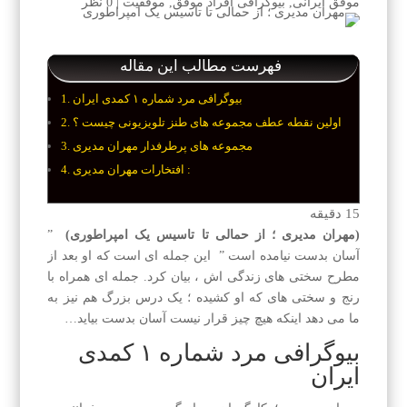
موفق ایرانی
,
بیوگرافی افراد موفق
,
موفقیت
|
0 نظر
فهرست مطالب این مقاله
بیوگرافی مرد شماره ۱ کمدی ایران
اولین نقطه عطف مجموعه های طنز تلویزیونی چیست ؟
مجموعه های پرطرفدار مهران مدیری
افتخارات مهران مدیری :
15
دقیقه
(مهران مدیری ؛ از حمالی تا تاسیس یک امپراطوری)
”
آسان بدست نیامده است ” این جمله ای است که او بعد از
مطرح سختی های زندگی اش ، بیان کرد. جمله ای همراه با
رنج و سختی های که او کشیده ؛ یک درس بزرگ هم نیز به
ما می دهد اینکه هیچ چیز قرار نیست آسان بدست بیاید…
بیوگرافی مرد شماره ۱ کمدی
ایران