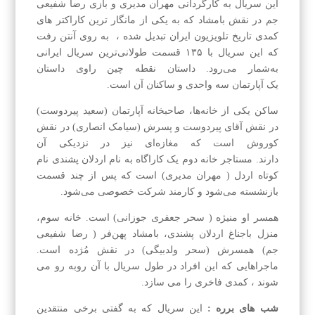
این سریال به کارگردانی مهران مدیری و بازی رضا شفیعی
جم در نقش بامشاد که به یکی از مانگار ترین کاراکتر های
کمدی تاریخ تلویزیون ایران تبدیل شده ، به روی آنتن رفت
که این سریال با ۱۳۵ قسمت طولانی‌ترین سریال ایرانی
به‌شمار می‌رود. داستان نقطه چین راوی داستان
یک آپارتمان سه واحدی و ساکنان آن است.
ساکن یکی از خانه‌ها، صاحبخانه آپارتمان (سعید پیردوست)
در نقش آقای پیردوست و پسرش (سیامک انصاری) در نقش
کوروش است که مغازه‌ای نیز در نزدیکی آن
دارند. مستاجر خانه دوم یک کاراگاه به نام اردلان پشندی نام
کوتاه اردل ( مهران مدیری) است که پس از چند قسمت
بازنشسته می‌شود و کارمند شرکت خصوصی می‌شود.
همسر او منیژه ( سحر جعفری جوزانی) است. خانه سوم،
منزل باجناغ اردلان پشندی، بامشاد پهن‌فر ( رضا شفیعی
جم) همسرش (سحر ولدبیگی) در نقش مُژده است.
ماجراهایی که این افراد در طول سریال با آن روبه رو می
شوند ، کمدی فاخری را می سازد.
شب های برره :
این سریال که به گفتی برخی منتقدین