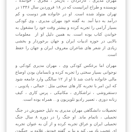
مهران مدیری ؛ کارگردان ، بازیگر ، مجری ، خواننده ،
نویسنده و طراح ایرانیست که در ۱۸ فروردین سال ۱۳۴۶ در
تهران متولد شده است. او در خانواده هنر دوست و کم
درآمد به دنیا آمد. به گفته خود مهران مدیری ، وی کودکی
بسیار آرامی را تجربه کرده و بیشتر وقت خود را مشغول به
خواندن کتاب بوده است. به همین دلیل او از معلومات
بالایی در حوزه ادبیات ایران و جهان برخوردار و بخشی
زیادی از شعر های شاعران معروف ایران و جهان را حفظ
است.
مهران اما برعکس کودکی وی ، مهران مدیری کودکی و
نوجوانی بسیار سختی را تجربه کرده و نابسامان بودن اوضاع
مالی خانواده باعث شد تا او از ۱۲ سالگی وارد جامعه شود
که این امر با تجربه کار های سختی مثل : حمالی ، پادویی ،
دستفروشی ، تراشکاری ، مکانیکی ، پرس کاری ، کیف
زنانه دوزی ، تعمیر رادیو تلویزیون و… همراه بوده است.
تحصیلات دانشگاهی مهران مدیری به دلیل حضورش در جنگ
تحمیلی ، ناتمام ماند. او جنگ را در دوره ۸ سال جنگ
تحمیلی ایران و عراق تجربه کرده و از آن به عنوان تجربه
ای عجیب یاد می کند و بنا بر گفته خودش علاوه بر جنگیدن