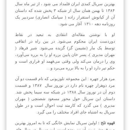
بهترین سریال کمدی ایران قلمداد می شود ، از تیر ماه سال
۱۳۸۴ تا بهمن همان سال از شبکه ۳ پخش شده که داستان
آن از کیانوش استقرار زاده ( سیامک انصاری) سردبیر یک
روزنامه دهه ۱۳۱۰ آغاز می شود.
او با نوشتن مقاله‌ای انتقادی به تبعید در نقاط
دوردست ایران محکوم می‌شود. در بین راه در اتفاقی
توسط یک مار (نشیمن گز) گزیده می‌شود. شیر فرهاد (
مهران مدیری )، پسر خان پایین برره او را به برره می‌آورد،
وی را درمان می‌کند ولی وقتی می‌فهمد او فراری است و
حکم تیر دارد او را به بالا برره می‌برد و…
مرد هزار چهره : این مجموعه تلوزیونی که نام قسمت دو آن
مرد دوهزار چهره نام دارد در نوروز سال ۱۳۸۷ و قسمت
دوم آن در نوروز سال ۱۳۸۸ در شبکه سه سیما پخش شد.
داستان این سریال حول محور مسعود شصتچی ( مهران
مدیری ) می گذرد که کارمند ثبت احوال است و در طول
سریال به اشتباه جای افراد مختلف را می گیرد.
قهوه تلخ :
اولین سریال نمایش خانگی که تا به امروز بهترین
و پرفروش ترین آن نیز بوده است. این سریال در سال های