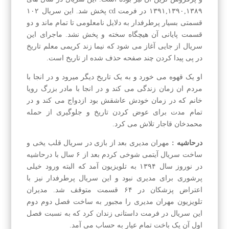
۱۳۹۱,۱۳۹۰,۱۳۸۹ در فرمت cd پخش شد. این سریال ۱۰۲
قسمتی بسیار پرطرفدار به دلایل نامعلومی تا تمام ماند و دو
قسمت پایانی آن هیچگاه سخته و پخش نشد. ماجرای این
سریال از جایی آغاز می شود که نیما زند کریمی معلم تاریخ
در پی پیدا کردن چند صفحه حذف شده از تاریخ است.
او یک قهوه می خورد و به یک تاریخ دیگر میرود و در انجا با
مردم ان زمان زندگی می کند و در انجا با مادر بزرگ رویا
خانم که در زمان خودش عاشقش بود ازدواج می کند و در
تمام مدت برای عوض کردن تاریخ و جلوگیری از حمله
محمدخان قاجار تلاش می کرد.
درحاشیه :
مهران مدیری بعد از بازی در سریال قلب یخی و
ساخت سریال آیتمی شوخی کردم بعد از ۶ سال با درحاشیه
در نوروز سال ۱۳۹۴ به تلویزیون آمد که البته ورود خیلی
پرشوری برای مدیری نبود و این سریال پرطرفدار نیز با
اعتراض پزشکان در ۶۴ قسمت متوقف شد. مدیران
تلویزیون مهران مدیری را مجبور به ساخت فصل دوم دوم
این سریال در فرمت داستانی زندان کرد که به نسبت فصل
اول آن یک باخت تمام عیار به حساب می آمد.