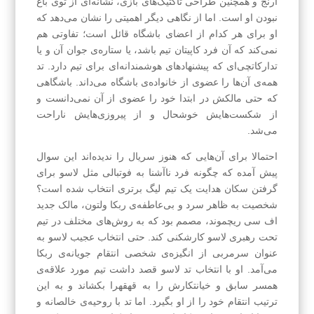
ارنج و همچنین طراحی تاکتیک‌های بازی، نشانه‌ای از توی باغ
نبودن او است. اما از نگاهی دیگر اهمیتی را نشان می‌دهد که
او برای هر کدام از اعضای باشگاه قائل است؛‌ تفاوتی هم
نمی‌کند که آن فرد کاپیتان تیم باشد، یا ستاره‌ی جوان آن و یا
تدارکاتچی‌ای که پیشنهادهای هوشمندانه‌ای برای تیم دارد. تد
همه‌ی آن‌ها را عضوی از خانواده‌ی باشگاه می‌داند. باشگاهی
که حتی مالکش در ابتدا خود را عضوی از آن نمی‌دانست و
از شکست‌هایش خوشحال و از پیروزی‌هایش ناراحت
می‌شد.
احتمالا برای آن‌هایی که هنوز سریال را ندیده‌اند این سوال
پیش آمده که چگونه فرد ناآشنا به فوتبالی مثل لاسو برای
گرفتن سکان هدایت یک تیم لیگ برتری انتخاب شده است؟
شخصیت به ظاهر سرد و بی‌عاطفه‌ی ربکا ولتون، مالک جدید
اف سی ریچموند، مصمم بود که به روش‌های مختلف در تیم
تحت رهبری لاسو کارشکنی کند. حتی انتخاب عجیب لاسو به
عنوان سرمربی از انگیزه‌ی شخصی انتقام جویانه‌ی ربکا
می‌آمد. او با انتخاب تد لاسو قصد داشت تیم مورد علاقه‌ی
همسر سابق و خیانتکارش را به قهقهرا بکشاند و به این
ترتیب انتقام خود را از او بگیرد. اما تد با روحیه‌ی خالصانه و