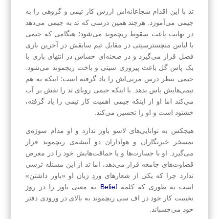
تد با این اقدام شجاعانه‌اش ارزش کار تیمی و گروهی را به
جیمی می‌آموزد. هرچند همین درسی که تد به جیمی می‌دهد
در نهایت باعث سقوط ریچموند می‌شود؛ هنگامی که جیمی
با لباس منچسترسیتی در مقابل تیم سابقش در آخرین بازی
فصل قرار می‌گیرد و در صحنه‌ای حساس در انتهای بازی با
یک پاس گل باعث پیروزی سیتی و باخت ریچموند می‌شود.
جیمی بنظر درس مربی‌اش را یاد گرفته است؛ اینکه به هم
تیمی‌هایش پاس بدهد. با اینکه جیمی رویای تد را نقش بر آب
می‌کند اما او از اینکه جیمی اهمیت کار تیمی را یاد گرفته،
خشنود است و او را تحسین می‌کند.
هیچکس به توانایی‌های لاسو باور ندارد و او مدام سوژه‌ی
تمسخر خبرنگاران و هواداران دو آتیشه‌ی ریچموند قرار
می‌گیرد. او با جسارت‌ها و یا حماقت‌هایش خود را در معرض
قضاوت‌های جامعه قرار می‌دهد، اما تد از این مسئله ترسی
ندارد چرا که یکی از شعارهای وردِ زبان او «باور داشتن»
است به طوری که کلمه
Belief
به معنی باور را در روز
نخست کار خود در اف سی ریچموند به بالای در ورودی دفتر
خود می‌چسباند.