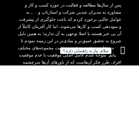
پس از سال‌ها مطالعه و فعالیت در حوزه کسب و کار و
مشاوره به مدیران چندین شرکت و استارتاپ و …، به
عوامل جالبی برخورد کردم که باعث جلوگیری از پیشرفت
و سوددهی کسب و کارها می‌شوند، اما کار آفرینان کاملاً از
آن بی خبر هستند یا اصلا توجهی به آن ندارند؛ به همین دلیل
شروع به تحقیق عمیق‌تر و بنیادی‌تر در این زمینه نمودم تا
ریشه و علت موفقیت و عدم موفقیت مجموعه‌های مختلف
سلام، نیاز به راهنمایی دارید؟
را بیابم. متوجه شدم عامل اصلی موفقیت یا عدم موفقیت
افراد، طرز فکر آن‌هاست که از باورهای آن‌ها سرچشمه
می‌گیرد. ترکیب طرز فکر مناسب با یادگیری مهارت‌های
کاربردی، معجزه می‌کند و شما را با موتور بسیار قدرتمندی
به سمت اهدافتان به حرکت درمی‌آورد. تمام آموزش‌های
وبسایت 5درصدی‌ها با تکیه بر همین موضوعات طراحی
شده تا بتواند حداکثر بازدهی را برای شما به همراه داشته
یاشد. در این وبسایت، شما کاربردی‌ترین آموزش‌ها را در
حوزه کسب و کار، بازاریابی و فروش، مهارت‌های
مدیریتی، توسعه فردی و … دریافت خواهید کرد.