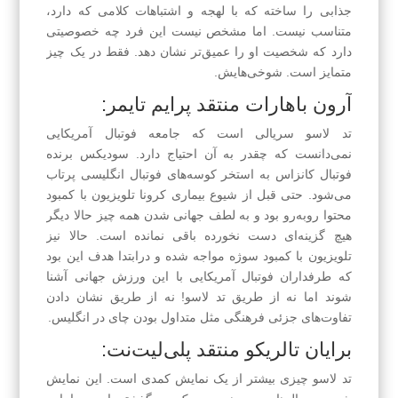
جذابی را ساخته که با لهجه و اشتباهات کلامی که دارد،
متناسب نیست. اما مشخص نیست این فرد چه خصوصیتی
دارد که شخصیت او را عمیق‌تر نشان دهد. فقط در یک چیز
متمایز است. شوخی‌هایش.
آرون باهارات منتقد پرایم تایمر:
تد‌ لاسو سریالی است که جامعه فوتبال آمریکایی
نمی‌دانست که چقدر به آن احتیاج دارد. سودیکس برنده
فوتبال کانزاس به استخر کوسه‌های فوتبال انگلیسی پرتاب
می‌شود. حتی قبل از شیوع بیماری کرونا تلویزیون با کمبود
محتوا روبه‌رو بود و به لطف جهانی شدن همه چیز حالا دیگر
هیچ گزینه‌ای دست نخورده باقی نمانده است. حالا نیز
تلویزیون با کمبود سوژه مواجه شده و درابتدا هدف این بود
که طرفداران فوتبال آمریکایی با این ورزش جهانی آشنا
شوند اما نه از طریق تد لاسو! نه از طریق نشان دادن
تفاوت‌های جزئی فرهنگی مثل متداول بودن چای در انگلیس.
برایان تالریکو منتقد پلی‌لیت‌نت:
تد لاسو چیزی بیشتر از یک نمایش کمدی است. این نمایش