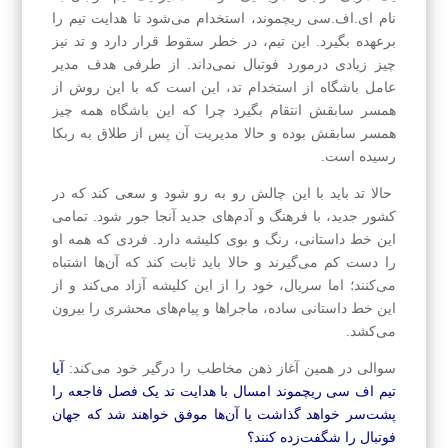
نام‌ ای.اف.سی ریچموند، استخدام می‌شود تا هدایت تیم را
برعهده بگیرد. این تیم، در خطر سقوط قرار دارد و تد نیز
چیز زیادی درمورد فوتبال نمی‌داند. از طرفی هدف مدیر
عامل باشگاه از استخدام تد، این است که با این روش از
همسر سابقش انتقام بگیرد چرا که این باشگاه همه چیز
همسر سابقش بوده و حالا مدیریت آن پس از طلاق به ربکا
رسیده است.
حالا تد باید با این چالش رو به رو شود و سعی کند که در
کشور جدید، با فرهنگ‌ و آدم‌های جدید آنجا جور شود. تمامی
این خط داستانی، رنگ و بوی کلیشه دارد. فردی که همه او
را دست کم می‌گیرند و حالا باید ثابت کند که آن‌ها اشتباه
می‌کنند؛ اما سریال، خود را از این کلیشه آزاد می‌کند و از
این خط داستانی ساده، ماجراها و پیام‌های محشری را بیرون
می‌کشد.
سوالی در همین آغاز ذهن مخاطب را درگیر خود می‌کند:
آیا
تیم اف سی ریچموند امسال با هدایت تد یک فصل فاجعه را
پشت‌سر خواهد گذاشت یا آن‌ها موفق خواهند شد که جهان
فوتبال را شگفت‌زده کنند؟