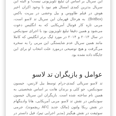
این سریال بر اساس آن تبلیغ تلویزیونی نیست! و البته این
سریال بدترین کمدی امسال هم نبود با وجود اکران اخیر
هوش در فیلم طاووس و بیل وحشی در بیریت باکس
(BritBox). به هرحال قهرمان این سریال تد لاسو است،
مربی تازه کار فوتبال آمریکایی که به انگلیس دعوت
می‌شود و همین دقیقا تبلیغ تلویزیون بود با اجرای سودیکس
در سال ۲۰۱۳ و ۲۰۱۴ در مورد لیگ برتر انگلیس که کاملا
مانند همین سریال عدم شایستگی این مربی را به سخره
می‌گرفت و هیچ توضیحی درمورد علت انتخاب او برای این
جایگاه داده نشده بود.
عوامل و بازیگران تد لاسو
تد لاسو سریالی کمدی-درام توسط بیل لارنس، جیسون
سودیکس، جو کلی و برندان هانت بر اساس شخصیتی به
همین نام ساخته شده‌ است. بازیگران این سریال جیسون
سودیکس در نقش تد‌ لاسو مربی آمریکایی، هانا‌ وادینگهام
در نقش ربکا ولتون (مالک جدید AFC ریچموند)، جرمی
سوئیفت در نقش هیگینز (مدیر اجرایی تیم)، فیل دانستر در