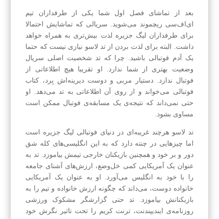
بعد از تماشای فصل اول شما یکی از طرفداران تیم
ای‌اف‌سی ریچموند می‌شوید. سریالی که تماشایش احتمالا
برای طرفداران لیگ جزیره لذت بیش‌تری به همراه خواهد
داشت. البته برای لذت بردن از تد لاسو نیازی نیست که حتما
یک آدم فوتبالی باشید. چرا که تد شخصیت اصلی سریال
وضعیت بهتری از شما ندارد. او تقریبا هیچ اطلاعاتی از
فوتبال ندارد. دستیار مربی و دوست دیرینه‌اش بِرد، کتاب
فوتبالی می‌خواند و از روی آن اطلاعاتی به تد می‌دهد. او
حتی نمی‌داند که نتیجه‌ی یک مسابقه‌ی فوتبال ممکن است
مساوی بشود.
تد لاسو هرچند غریبه‌ای در دنیای فوتبالی لیگ جزیره است
اما چیزهایی در چنته دارد که به این انگلیسی‌های کله شق
دور و بر خود و همچنین بازیکنان خارجی تیمش بیاموزد. تد به
عنوان یک آمریکایی کمی خل‌وضع، ارزش‌های آشنای جامعه‌
را با خود به انگلیس می‌آورد. او به عنوان یک آمریکایی
خانواده دوست، می‌داند که چگونه ارزش خانواده و تیم را به
بازیکنانش بیاموزد. تد حتی گزارشگر مشکوک ورزشی
روزنامه‌ی ایندیپندنت، ترنت کریم را تحت تاثیر نگرش خود