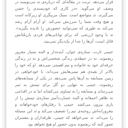
قرار می‌دهد. ترنت در مقاله‌‌ای که درباره‌ی تد می‌نویسد در
وصف او می‌گوید: «در کاری که خودپسندی را جشن
می‌گیرند، تد متواضع است. سبک مربیگری او زیرکانه است
و هیچ وقت شما را سرزنش نمی‌کند. او آرام آرام رشد
می‌کند به طوری که نمی‌توانید حضورش را نادیده بگیرید».
تد با وجود ارزشی که برای توانایی‌های فردی بازیکنانش
قائل است، آن‌ها را جدا از یک‌دیگر نمی‌بیند.
جیمی تارت، ستاره‌ی جوان، آینده‌دار و البته بسیار مغرور
ریچموند، نه در حیطه‌ی زندگی شخصی‌اش و نه در زندگی‌
حرفه‌ای‌ خود به خانواده و تیم اهمیتی نمی‌دهد. او که خود را
بالاتر از بقیه‌ی هم تیمی‌هایش می‌داند، با خودخواهی در
زمین مسابقه به آن‌ها پاس نمی‌دهد. در یکی از مسابقه‌های
ریچموند، جیمی به تنهایی دو گل برای تیمش به ثمر
می‌رساند و مسابقه را به تساوی می‌کشاند‌ اما تد در اقدامی
به ظاهر احمقانه و البته جسارت‌آمیز ستاره‌ی تیمش را از
بازی بیرون می‌کشد. جیمی با رفتارهای خودخواهانه و
مغرورانه‌اش روحیه‌ی تیم را تضعیف می‌کند و تد این مسئله
را می‌داند. تد نمی‌خواهد که جیمی، طرفداران و مفسران
تصور کنند که ریچموند بدون حضور او هیچ نخواهد بود.