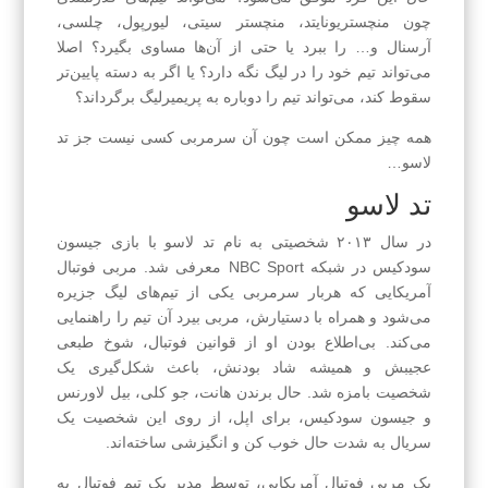
چون منچستریونایتد، منچستر سیتی، لیورپول، چلسی،
آرسنال و… را ببرد یا حتی از آن‌ها مساوی بگیرد؟ اصلا
می‌تواند تیم خود را در لیگ نگه دارد؟ یا اگر به دسته پایین‌تر
سقوط کند، می‌تواند تیم را دوباره به پریمیرلیگ برگرداند؟
همه چیز ممکن است چون آن سرمربی کسی نیست جز تد
لاسو…
تد لاسو
در سال ۲۰۱۳ شخصیتی به نام تد لاسو با بازی جیسون
سودکیس در شبکه NBC Sport معرفی شد. مربی فوتبال
آمریکایی که هربار سرمربی یکی از تیم‌‌های لیگ جزیره
می‌شود و همراه با دستیارش، مربی بیرد آن تیم را راهنمایی
می‌کند. بی‌اطلاع بودن او از قوانین فوتبال، شوخ طبعی
عجیبش و همیشه شاد بودنش، باعث شکل‌گیری یک
شخصیت بامزه شد. حال برندن هانت، جو کلی، بیل لاورنس
و جیسون سودکیس، برای اپل، از روی این شخصیت یک
سریال به شدت حال خوب کن و انگیزشی ساخته‌اند.
یک مربی فوتبال آمریکایی، توسط مدیر یک تیم فوتبال به