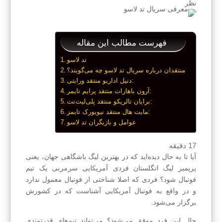
نظر
فهرست مطالب این مقاله
تد لاسو
منتقدان درباره سریال تد لاسو چه می‌گویند؟
دنیل اداریو منتقد ورایتی:
آرون باهارات منتقد پرایم تایمر:
برایان تالریکو منتقد پلی‌لیت‌نت:
مایت هال منتقد نیویورک تایمز:
عوامل و بازیگران تد لاسو
17
دقیقه
آیا تا به حال دیده‌اید که در بهترین لیگ باشگاهی جهان، یعنی
پریمیر لیگ انگلستان فردی آمریکایی سرمربی یک تیم
فوتبال شود؟ فردی که اصلا شناختی از فوتبال معمول ندارد
و در واقع به فوتبال آمریکایی آشناست که در کشورش
برگزار می‌شود.
حال این فرد موفق می‌شود؟ می‌تواند تیم‌های قدرتمندی