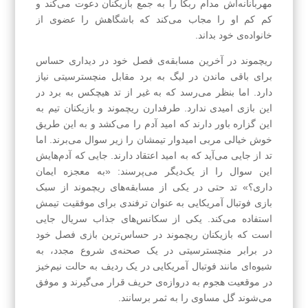
مهربانانه‌اش مدام ربکا را به جمع بازیکنان دعوت می‌کند و
کم کم او را مجاب می‌کند که باشگاهش را عضوی از
خانواده‌ی خود بداند.
ریچموند در آخرین مسابقه‌ی فصل خود در دیداری حساس
برای باقی ماندن در لیگ به برد مقابل منچسترسیتی نیاز
دارد. اما بنظر می‌رسد که به غیر از تد هیچکس به برد در
این بازی امیدی ندارد. طرفدارن ریچموند و بازیکنان تیم به
این گزاره باور دارند که امید آدم را می‌کشد و به این طریق
خوش‌ خیالی مربی امیدوار تیمشان را زیر سوال می‌برند. اما
تد از جایی می‌آید که به امید اعتقاد دارند. جایی که آدم‌هایش
این سوال را از یک‌دیگر می‌پرسند: «به معجزه ایمان
داری؟» تد حتی در یکی از مسابقه‌های ریچموند از سبک
بازی فوتبال آمریکایی به عنوان ترفندی برای موفقیت تیمش
استفاده می‌کند. یکی از سکانس‌های جذاب سریال جایی
است که بازیکنان ریچموند در حساس‌ترین بازی فصل خود
در برابر منچسترسیتی در یک صحنه‌ی شروع مجدد، به
شیوه‌ای مانند فوتبال آمریکایی در یک ردیف به حالت نیم‌خیز
در موقعیت هجوم به دروازه‌ی حریف قرار می‌گیرند و موفق
می‌شوند گل مساوی را به ثمر برسانند.