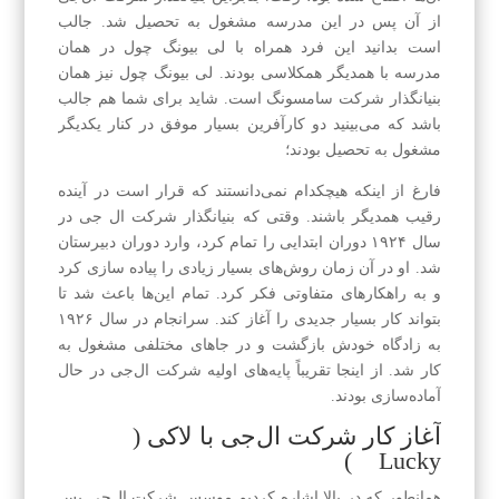
از آن پس در این مدرسه مشغول به تحصیل شد. جالب
است بدانید این فرد همراه با لی بیونگ چول در همان
مدرسه با همدیگر همکلاسی بودند. لی بیونگ چول نیز همان
بنیانگذار شرکت سامسونگ است. شاید برای شما هم جالب
باشد که می‌بینید دو کارآفرین بسیار موفق در کنار یکدیگر
مشغول به تحصیل بودند؛
فارغ از اینکه هیچکدام نمی‌دانستند که قرار است در آینده
رقیب همدیگر باشند. وقتی که بنیانگذار شرکت ال جی در
سال ۱۹۲۴ دوران ابتدایی را تمام کرد، وارد دوران دبیرستان
شد. او در آن زمان روش‌های بسیار زیادی را پیاده سازی کرد
و به راهکارهای متفاوتی فکر کرد. تمام این‌ها باعث شد تا
بتواند کار بسیار جدیدی را آغاز کند. سرانجام در سال ۱۹۲۶
به زادگاه خودش بازگشت و در جاهای مختلفی مشغول به
کار شد. از اینجا تقریباً پایه‌های اولیه شرکت ال‌جی در حال
آماده‌سازی بودند.
آغاز کار شرکت ال‌جی با لاکی (
Lucky )
همانطور که در بالا اشاره کردیم موسس شرکت ال‌جی پس