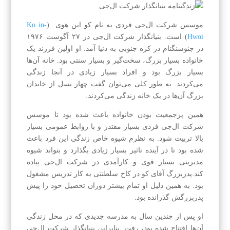
موسس شرکت ال‌جی فردی به نام کو این هوی (
Ko in-
Hwoi
) است. بنیانگذار شرکت ال‌جی در ۲۷ آگوست ۱۹۷۶
در جئوسنگنام در کره جنوبی به دنیا آمد. او اولین فرزند یک
خانواده بسیار بزرگ، سخت‌گیر و بسیار سنتی بود. خانه آن‌ها
بسیار بزرگ بود و افراد بسیار زیادی در آنجا زندگی
می‌کردند. به طور کلی می‌توان گفت چهار نسل از خاندان
بزرگ آن‌ها در یک خانه زندگی می‌کردند.
همین پرجمعیت بودن خانواده باعث شده بود تا موسس
شرکت ال‌جی فردی بسیار مقتدر و با روابط عمومی بسیار
بالا تربیت شود. به نظرم شیوه خاص زندگی این فرد باعث
شده بود تا در آینده تاثیر بسیار زیادی بگذارد و بتواند شیوه
مدیریتی بسیار قوی و کارآمدی در شرکت ال‌جی پیاده
کند.پدربزرگ آقای کو در کاخ سلطنتی به کار تدریس مشغول
بود. به همین دلیل او تمام بیشتر دوران تحصیل خود را پیش
پدربزرگش گذرانده بود.
او پس از چندین سال به مدرسه جدیدی که در محل زندگی
آن‌ها افتتاح شده بود، رفت. بنابراین بنیانگذار شرکت ال‌جی