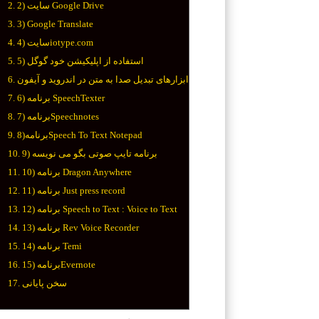
2) سایت Google Drive
3) Google Translate
4) سایتiotype.com
5) استفاده از اپلیکیشن خود گوگل
ابزارهای تبدیل صدا به متن در اندروید و آیفون
6) برنامه SpeechTexter
7) برنامهSpeechnotes
8)برنامهSpeech To Text Notepad
9) برنامه تایپ صوتی بگو می نویسه
10) برنامه Dragon Anywhere
11) برنامه Just press record
12) برنامه Speech to Text : Voice to Text
13) برنامه Rev Voice Recorder
14) برنامه Temi
15) برنامهEvernote
سخن پایانی