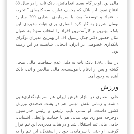
مالی بود. او در گام بعدی اقداماتش، بانک تات را در سال 88
افتتاح نمود. این بانک که مخفف عبارت سه کلمه‌ای ” تجربه
، اعتماد و توسعه” بود، با سرمایه‌ی ابتدایی 200 میلیارد
تومان شروع به کار کرد. انصاری برای هیات مدیره‌ی این
بانک، بهترین و کارآمدترین افراد را انتخاب نمود؛ به عنوان
مثال حضور دکتر جلال رسول اف از بهترین مدیران نوگرای
بانکداری خصوصی در ایران، انتخابی شایسته در این زمینه
بود.
در سال 1391 بانک تات به دلیل عدم شفافیت مالی منحل
گشته و پس از ادغام با موسسه‌ی مالی صالحین و آتی، بانک
آینده به وجود آمد.
ورزش
علی انصاری در بازار فرش ایران هم سرمایه‌گذاری‌هایی
داشته و زمانی نقش مهمی هم در پشت صحنه‌ی ورزش
کشور داشت. او مدتی نایب رئیس و رئیس فدراسیون
دوچرخه سواری بود. مدتی هم با حمایت واعظی آشتیانی،
حامی مالی تیم استقلال شد و در هیات مدیره‌ی این تیم قرار
گرفت. او حتی با سرمایه‌ی خود در استقلال، این تیم را به