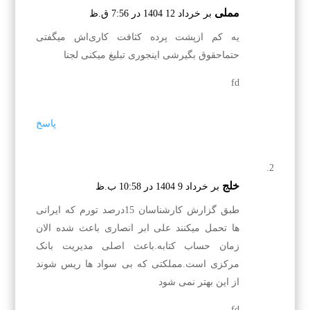
مملی
بر خرداد 12 1404 در 7:56 ق.ظ
یه کم ازپشت پرده کثافت کاری‌اش میگفتی
حتماحقوق بگیرشی اینجوری تبلیغ میکنی لجنا
fd
پاسخ
خلج
بر خرداد 9 1404 در 10:58 ب.ظ
طبق گزارش کارشناسان 15درصد تورم که ایرانی
ها تحمل میکنند علی ابر انصاری باعث شده الان
زمان حساب کتابه.باعث اصلی مدیریت بانک
مرکزی است.مملکتی که بی سواد ها ریس شوند
از این بهتر نمی شود
fd