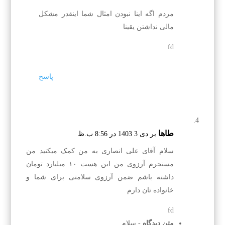
مردم اگه اینا نبودن امثال شما اینقدر مشکل
مالی نداشتن یقینا
fd
پاسخ
طاها
بر دی 3 1403 در 8:56 ب.ظ
سلام آقای علی انصاری به من کمک میکنید من
مسنجرم آرزوی من این هست ۱۰ میلیارد تومان
داشته‌ باشم ضمن آرزوی سلامتی برای شما و
خانواده تان دارم
fd
متن دیدگاه
- سلام