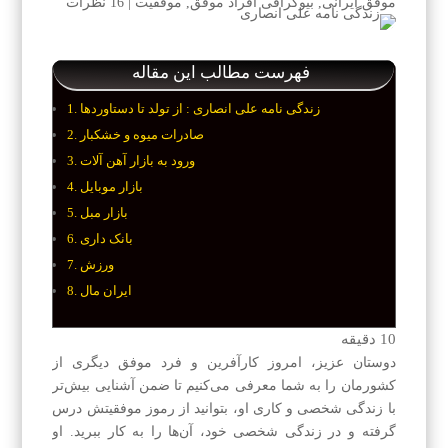
موفق ایرانی
,
بیوگرافی افراد موفق
,
موفقیت
|
16 نظرات
فهرست مطالب این مقاله
زندگی نامه علی انصاری : از تولد تا دستاوردها
صادرات میوه و خشکبار
ورود به بازار آهن آلات
بازار موبایل
بازار مبل
بانک داری
ورزش
ایران مال
10
دقیقه
دوستان عزیز، امروز کارآفرین و فرد موفق دیگری از
کشورمان را به شما معرفی می‌کنیم تا ضمن آشنایی بیش‌تر
با زندگی شخصی و کاری او، بتوانید از رموز موفقیتش درس
گرفته و در زندگی شخصی خود، آن‌ها را به کار ببرید. او