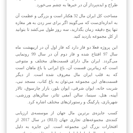
طراح و ایده‌پرداز آن در خبرها به چشم می‌خورد.
مساحت کل ایران مال 32 هکتار است و بزرگی و عظمت آن
به اندازه‌ای‌ست که می‌گویند اگر برای سر زدن به هر مغازه
تنها پنج دقیقه زمان بگذارید، سه روز طول می‌کشد تا بتوانید
از کل مجموعه بازدید کنید.
این پروژه فعلا دو فاز دارد که فاز اول آن در اریبهشت ماه
سال 97 افتتاح شده و فاز دوم آن در سال 99 رونمایی
می‌گردد. ایران مال دارای قسمت‌های مختلف و متنوعی
است که زیباترین قسمت آن، باغ ایرانی یا باغ ماهان است
که به قلب ایران مال معروف شده است. از دیگر
قسمت‌های این مجموعه می‌توان به باغ کتاب، مسجد نبی،
شربت خانه، ایوان شرقی، ایوان بلور، بازار چارسوق، تالار
آیینه، هتل، سینما، سالن آمفی تئاتر، سالن‌های ورزشی،
شهر‌بازی، پارکینگ و رستوران‌های مختلف اشاره کرد.
کسب جایزه‌ی برترین مال جهان از موسسه‌ی ارزیابی
کننده‌ی مجموعه‌های تجاری جهان (RLI) در سال 2017 از
افتخارات بزرگ این مجموعه است. این جایزه به دلیل