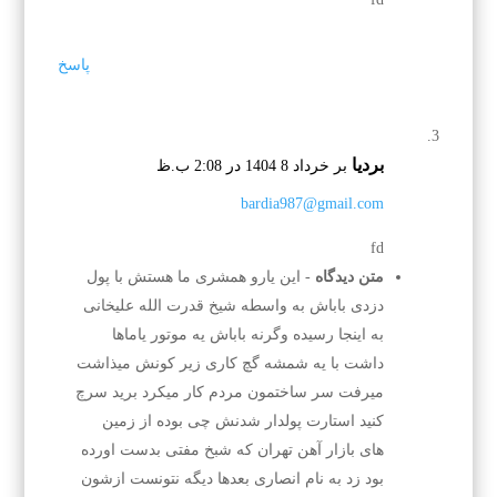
پاسخ
بردیا
بر خرداد 8 1404 در 2:08 ب.ظ
bardia987@gmail.com
fd
متن دیدگاه
- این یارو همشری ما هستش با پول
دزدی باباش به واسطه شیخ قدرت الله علیخانی
به اینجا رسیده وگرنه باباش یه موتور یاماها
داشت با یه شمشه گچ کاری زیر کونش میذاشت
میرفت سر ساختمون مردم کار میکرد برید سرچ
کنید استارت پولدار شدنش چی بوده از زمین
های بازار آهن تهران که شبخ مفتی بدست اورده
بود زد به نام انصاری بعدها دیگه نتونست ازشون