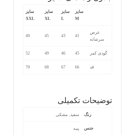
سایز
سایز
سایز
سایز
XXL
XL
L
M
عرض
49
45
43
41
سرشانه
گودی کمر
45
46
49
52
قد
66
67
68
70
توضیحات تکمیلی
رنگ
سفید, مشکی
جنس
پنبه