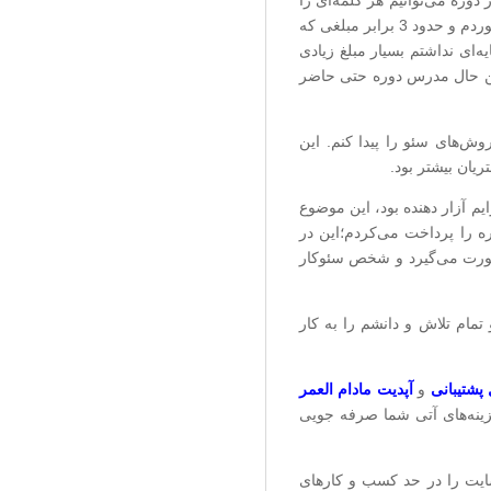
وره می‌توانیم هر کلمه‌ای را
سئو کنیم و هیچ مشکلی پیش نمی‌آید، اما بعد از پایان دوره و در اولین پروژه‌ای که گرفتم، بدجوری شکست خوردم و حدود 3 برابر مبلغی که
‌ای نداشتم بسیار مبلغ زیادی
 این حال مدرس دوره حتی حاضر
وش‌های سئو را پیدا کنم. این
یان بیشتر بود.
م آزار دهنده بود، این موضوع
ره را پرداخت می‌کردم؛این در
 صورت می‌گیرد و شخص سئوکار
مام تلاش و دانشم را به کار
پشتیبانی
و
آپدیت مادام العمر
زینه‌های آتی شما صرفه جویی
سایت را در حد کسب و کارهای