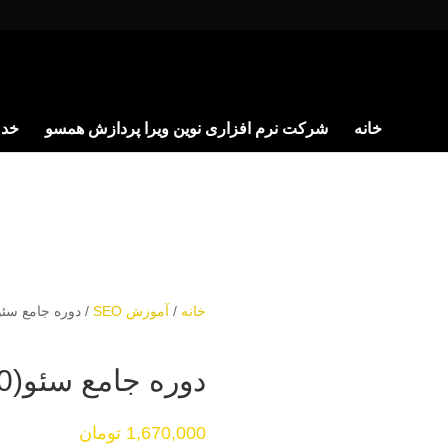
خانه
شرکت نرم افزاری نوین ویرا پردازش همسو
خدم
خانه
/
آموزش SEO
/ دوره جامع سئو(0 تا 00
دوره جامع سئو(0 تا 100)
1,670,000
تومان