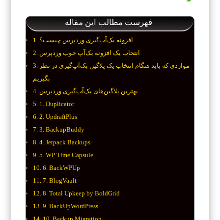
فهرست مطالب این مقاله
افزونه بک‌آپ‌گیری وردپرس چیست؟
انتخاب یک افزونه بک‌آپ خوب وردپرس
مواردی که باید هنگام انتخاب یک پلاگین بک‌آپ‌گیری در نظر
بگیریم
بهترین پلاگین‌های بک‌آپ‌گیری وردپرس
1. Duplicator
2. UpdraftPlus
3. BackupBuddy
4. Jetpack Backups
5. WP Time Capsule
6. BackWPUp
7. BlogVault
8. Total Upkeep by BoldGrid
9. BackUpWordPress
10. Backup Migration