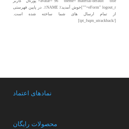
avatar=”96″ theme=”material-default” title=”پورتال کاربر
eForm” logout_r=””]خوش آمدید٪ NAME٪. در پایین فهرستی
از تمام ارسال های شما ساخته شده است.
[/ipt_fsqm_utrackback]
نمادهای اعتماد
محصولات رایگان