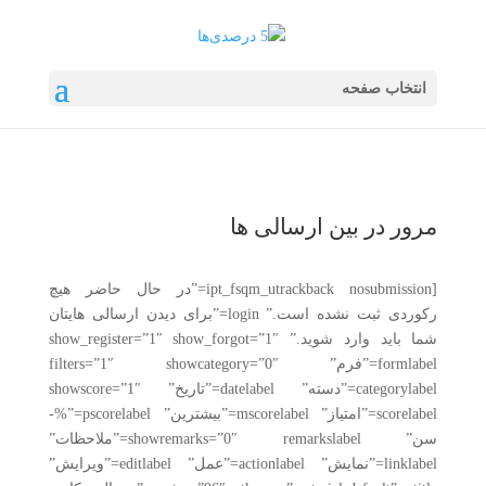
انتخاب صفحه
مرور در بین ارسالی ها
[ipt_fsqm_utrackback nosubmission=”در حال حاضر هیچ
رکوردی ثبت نشده است.” login=”برای دیدن ارسالی هایتان
شما باید وارد شوید.” show_register=”1″ show_forgot=”1″
formlabel=”فرم” filters=”1″ showcategory=”0″
categorylabel=”دسته” datelabel=”تاریخ” showscore=”1″
scorelabel=”امتیاز” mscorelabel=”بیشترین” pscorelabel=”%-
سن” showremarks=”0″ remarkslabel=”ملاحظات”
linklabel=”نمایش” actionlabel=”عمل” editlabel=”ویرایش”