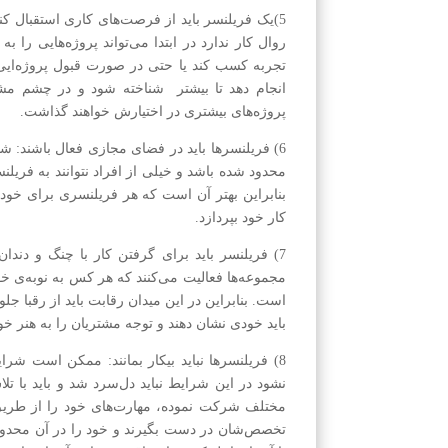
5)یک فر‌یلنسر باید از فرصت‌های کاری استقبال 
روال کار ندارد در ابتدا می‌تواند پروژه‌هایی را
تجربه کسب کند یا حتی در صورت قبول پروژه‌ایی ه
انجام دهد تا بیشتر شناخته شود و در چشم مشتری
پروژه‌های بیشتری در اختیارش خواهند گذاشت.
6) فریلنسر‌ها باید در فضای مجازی فعال باشند: شا
محدود شده باشد و خیلی از افراد نتوانند به فر‌یلن
بنابراین بهتر آن است که هر فر‌یلنسری برای خود 
کار خود بپردازد.
7) فر‌یلنسر باید برای گرفتن کار با چنگ و دندا
مجموعه‌ها فعالیت می‌کنند که هر کس به نوبه‌ی خو
است. بنابراین در این میدان رقابت باید از رقبا جل
باید خودی نشان دهند و توجه مشتریان را به هنر خو
8) فریلنسر‌ها نباید بیکار بمانند: ممکن است شر
نشود در این شرایط نباید دل‌سرد شد و باید با تلا
مختلف شرکت نموده، مهارت‌های خود را از طریق ت
تخصص‌شان در دست بگیرند و خود را در آن محدوده 