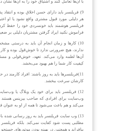
با آن‌ها تعامل کنند و اشتیاق خود را به آن‌ها نشان ده
9) فر‌یلنسر باید دارای حسن اخلاق بوده و انتقاد
هر دلیلی مورد قبول مشتری واقع نشود یا او اعتر
فر‌یلنسر هوشمند باید خونسردی خود را حفظ کرده
فراموش نکنید ایراد گرفتن مشتریان دلیلی بر ضع
10) کارها و زمان انجام آن باید به درستی مش
ندارند، هیچ ضرور‌تی ندارد تا خوش‌قول بوده و کا
آن‌ها لطمه وارد می‌کند. تعهد، خوش‌قولی و م
کیفیت کار شما را هم بهبود می‌بخشد.
11)فریلنسر‌ها باید به روز باشند: افراد کارمند در 
کارشان سرعت ببخشد.
12) فریلنسر باید برای خود یک وبلاگ یا وب‌س
وب‌سایت برای افرادی که صاحب بیزینس هستند از
می‌کند و هم باعث می‌شود تا همه از او به عنوان ف
13) وب سایت فر‌یلنسر باید به روز رسانی شده 
مطلبی پست شود کفایت نمی‌کند. بلکه فر‌یلنسر با
بیا‌فزاید و همچنین در بهینه بودن موتور‌های جستجو ه