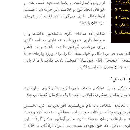
گویند؟
از روتین کسل‌کننده و یکنواخت خود خسته شده و
خواهان ایجاد تنوع و خلاقیتی در حرفه‌شان هستند.
چیست؟
آن‌ها دنبال کاری می‌گردند که آقا و کار فرمای
 برسد؟
خودشان باشند؛
لنسینگ
شغلی که ساعات کاری مشخصی نداشته و از
ضوابط کاری به دور باشد. نه نیازی به نامه نگاری
برای مرخصی گرفتن داشته باشند و نه فشار
 همه ی این امیال و خواسته‌ها دنیا را برای ورود واژه‌ای جدید
مه‌ی “خودشان آقای خودشان” هستند، دلالت دارد. با ما تا پایان
 به جهان مدرن ما راه پیدا کرد.
یلنسر:
به شکل مدرن تشکیل شدند. هم‌زمان با شکل‌گیری سازمان‌ها
 که به رابطه و همکاری طولانی مدت با یک سازمان گفته می شد.
 فعالیت اشخاصی به نام فریلنسر‌ها افزایش پیدا کرد. نخستین
 براون بود که در کتاب خود از این اصطلاح استفاده کرد و بعدها
ها و بارها در رمان معروف خود به نام آیوانهو به کار گرفت. این
 می‌کرد که هیچ تعهدی نسبت به اشراف‌زادگان یا خاندان