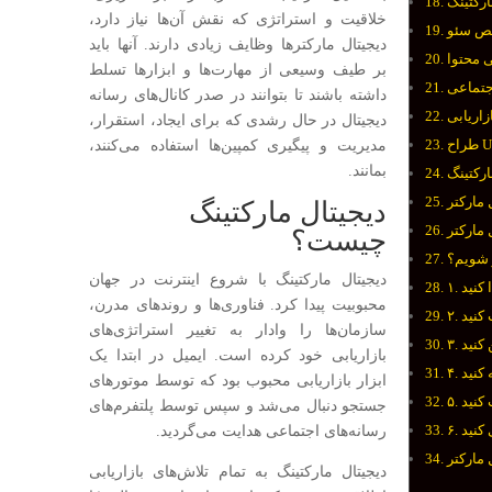
رکتینگ
خلاقیت و استراتژی که نقش آن‌ها نیاز دارد،
ص سئو
دیجیتال مارکترها وظایف زیادی دارند. آنها باید
ی محتوا
بر طیف وسیعی از مهارت‌ها و ابزارها تسلط
جتماعی
داشته باشند تا بتوانند در صدر کانال‌های رسانه
زاریابی
دیجیتال در حال رشدی که برای ایجاد، استقرار،
ح UX
مدیریت و پیگیری کمپین‌ها استفاده می‌کنند،
بمانند.
رکتینگ
 مارکتر
دیجیتال مارکتینگ
 مارکتر
چیست؟
 شویم؟
دیجیتال مارکتینگ با شروع اینترنت در جهان
محبوبیت پیدا کرد. فناوری‌ها و روندهای مدرن،
سازمان‌ها را وادار به تغییر استراتژی‌های
بازاریابی خود کرده است. ایمیل در ابتدا یک
ابزار بازاریابی محبوب بود که توسط موتورهای
جستجو دنبال می‌شد و سپس توسط پلتفرم‌های
 کنید
رسانه‌های اجتماعی هدایت می‌گردید.
 مارکتر
دیجیتال مارکتینگ به تمام تلاش‌های بازاریابی