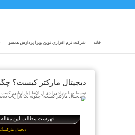
خانه
شرکت نرم افزاری نوین ویرا پردازش همسو
خ
دیجیتال مارکتر کیست؟ چگون
توسط
صبا منهاجی
|
دی 1, 1401
|
بازاریابی
,
کسب د
فهرست مطالب این مقاله
دیجیتال مارکتین