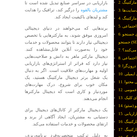
 مارکتینگ
بازاریابی در سراسر صنایع تبدیل شده است تا
مشتریان بالقوه
را درگیر کند، ترافیک را هدایت
سایت‌ها
کند و لیدهای باکیفیت ایجاد کند.
 مارکتینگ
 اجتماعی
برندهایی که می‌خواهند در دنیای دیجیتالی
ینه‌سازی موتورهای
امروزی موفق شوند، به مارکترهایی با تخصص
 (SEO)
دیجیتالی نیاز دارند تا بتوانند محصولات و خدمات
خود را به‌صورت آنلاین قابل‌مشاهده کنند.
می‌کنند؟
دیجیتال مارکتر ماهر به دانش و صلاحیت‌هایی
 اجتماعی
نیاز دارد که فراتر از استراتژی‌های بازاریابی
اولیه و مهارت‌های خلاقیت است. اگر به دنبال
 ایمیلی
یک شغل برتر دیجیتال مارکتینگ هستید، یک
ی محتوا
مکان خوب برای شروع، درک مهارت‌های
‌عمومی
موردنیاز و کاری است که دیجیتال مارکترها
انجام می‌دهند.
و (سئو)
یک دیجیتال مارکتر از کانال‌های دیجیتال برای
زاریابی
دستیابی به مشتریان، ایجاد آگاهی از برند و
رکتینگ
ارتقای محصولات و خدمات استفاده می‌کند.
رکتینگ
به دلیل ترکیب منحصربه‌فرد برنامه‌ریزی،