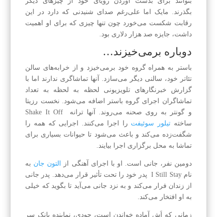
بتوانند برای بدست آوردن رویای خود از چیزهای دیگر
بگذرند. مایک اما علی‌رغم صدای شنیدنی که دارد در این
رقابت شکست می‌خورد چون تنها چیزی که برای او اهمیت
داشت، جایزه صد هزار دلاری بود.
دوباره برمی‌خیزند…
باستر به همراه گروه خود برمی‌خیزد و از خرابه‌های سالن
تئاتر خود، سالنی دیگر می‌سازد. آنها تماشاگری ندارند اما با
گزارش خبرنگارهای تلویزیونی لحظه به لحظه به تعداد
تماشاگران اجرای گروه باستر اضافه می‌شود. نخست رزیتا
و گونتر به روی صحنه می‌روند. آنها ترانه Shake It Off
ساخته
تیلور سوئیفت
را اجرا می‌کنند. اجرایی که همه را
شگفت‌زده می‌کند و باعث می‌شود تا حیوانات بسیاری برای
تماشا به محل برگزاری اجرا بیایند.
دومین نفر، جانی است. او با اجرای آهنگی از
التون جان
به
نام I Still Stay پدر خود را تحت تأثیر قرار می‌دهد. پدر جانی
از زندان فرار می‌کند و به نزد جانی می‌آید تا بگوید که خیلی
به او افتخار می‌کند.
زمانی که اَش آماده خواندن است، جودی، نماینده بانک سر