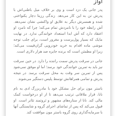
آواز
پدر جانی یک دزد است و وی بر خلاف میل باطنی‌اش با
پدرش تن به این کار می‌دهد. زندگی رزیتا دچار یکنواختی
شده و همسرش دیگر به علایق او واکنشی نشان نمی‌دهد.
اَش رابطه خود را با نامزدش تمام می‌کند؛ چرا که نامزد او
اعتقاد دارد که اَش ابدا استعداد خوانندگی ندارد. در نهایت
مایک که بسیار پول‌پرست و مغرور است، برای جلب توجه
موشی ماده اقدام به خرید خودرویی گران‌قیمت می‌کند؛
زیرا او مطمئن است که برنده جایزه صد هزار دلاری است.
جانی در سرقت پدرش سمت راننده را دارد. در حین سرقت
نیز باید به تمرین خوانندگی خود برسد؛ اما او موفق نمی‌شود
پس از تمرین سر وقت به محل سرقت برسد. در نتیجه
پدرش و تمامی همراهانش توسط پلیس دستگیر می‌شوند.
باستر مون برای حل مشکل خود با مادربزرگ ادی به نام
نانا، قرار ملاقاتی ترتیب می‌دهد تا از او درخواست کمک
مالی کند. نانا از ستاره‌های مشهور و ثروتمند تئاتر است. او
قبول می‌کند که پس از تماشای اجرای گروه و شایستگی آنها
با سرمایه‌گذاری روی گروه باستر مون موافقت کند.