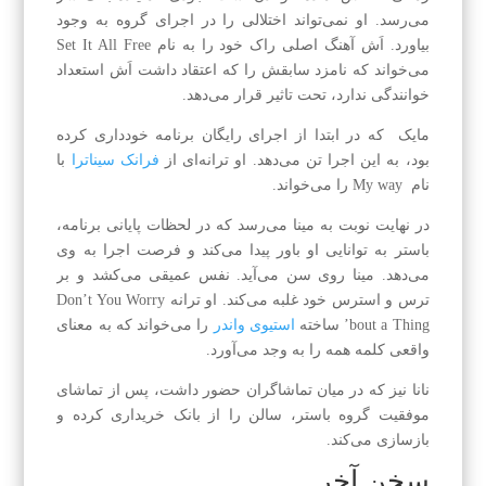
می‌رسد. او نمی‌تواند اختلالی را در اجرای گروه به وجود
بیاورد. اَش آهنگ اصلی راک خود را به نام Set It All Free
می‌خواند که نامزد سابقش را که اعتقاد داشت اَش استعداد
خوانندگی ندارد، تحت تاثیر قرار می‌دهد.
مایک که در ابتدا از اجرای رایگان برنامه خودداری کرده
بود، به این اجرا تن می‌دهد. او ترانه‌ای از
فرانک سیناترا
با
نام My way را می‌خواند.
در نهایت نوبت به مینا می‌رسد که در لحظات پایانی برنامه،
باستر به توانایی او باور پیدا می‌کند و فرصت اجرا به وی
می‌دهد. مینا روی سن می‌آید. نفس عمیقی می‌کشد و بر
ترس و استرس خود غلبه می‌کند. او ترانه Don’t You Worry
’bout a Thing ساخته
استیوی واندر
را می‌خواند که به معنای
واقعی کلمه همه را به وجد می‌آورد.
نانا نیز که در میان تماشاگران حضور داشت، پس از تماشای
موفقیت گروه باستر، سالن را از بانک خریداری کرده و
بازسازی می‌کند.
سخن آخر