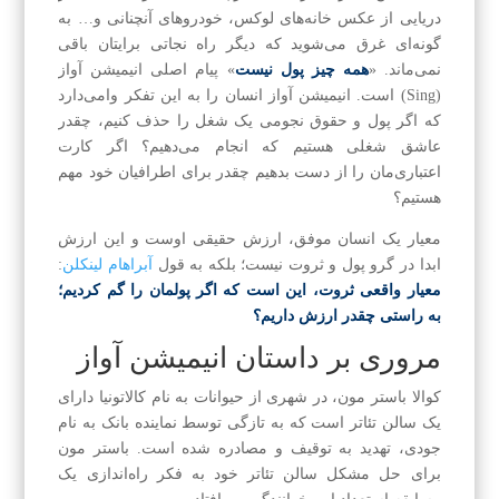
دریایی از عکس‌ خانه‌های لوکس، خودروهای آنچنانی و… به
گونه‌ای غرق می‌شوید که دیگر راه نجاتی برایتان باقی
نمی‌ماند. «
همه چیز پول نیست
» پیام اصلی انیمیشن آواز
(Sing) است. انیمیشن آواز انسان را به این تفکر وامی‌دارد
که اگر پول و حقوق نجومی یک شغل را حذف کنیم، چقدر
عاشق شغلی هستیم که انجام می‌دهیم؟ اگر کارت
اعتباری‌مان را از دست بدهیم چقدر برای اطرافیان خود مهم
هستیم؟
معیار یک انسان موفق، ارزش حقیقی اوست و این ارزش
ابدا در گرو پول و ثروت نیست؛ بلکه به قول
آبراهام لینکلن
:
معیار واقعی ثروت، این است که اگر پولمان را گم کردیم؛
به راستی چقدر ارزش داریم؟
مروری بر داستان انیمیشن آواز
کوالا باستر مون، در شهری از حیوانات به نام کالاتونیا دارای
یک سالن تئاتر است که به تازگی توسط نماینده بانک به نام
جودی، تهدید به توقیف و مصادره شده است. باستر مون
برای حل مشکل سالن تئاتر خود به فکر راه‌اندازی یک