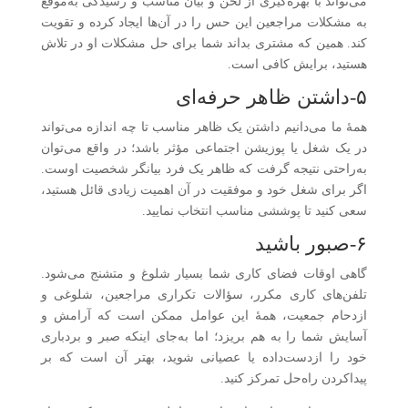
می‌تواند با بهره‌گیری از لحن و بیان مناسب و رسیدگی به‌موقع
به مشکلات مراجعین این حس را در آن‌ها ایجاد کرده و تقویت
کند. همین که مشتری بداند شما برای حل مشکلات او در تلاش
هستید، برایش کافی است.
۵-داشتن ظاهر حرفه‌ای
همهٔ ما می‌دانیم داشتن یک ظاهر مناسب تا چه اندازه می‌تواند
در یک شغل یا پوزیشن اجتماعی مؤثر باشد؛ در واقع می‌توان
به‌راحتی نتیجه گرفت که ظاهر یک فرد بیانگر شخصیت اوست.
اگر برای شغل خود و موفقیت در آن اهمیت زیادی قائل هستید،
سعی کنید تا پوششی مناسب انتخاب نمایید.
۶-صبور باشید
گاهی اوقات فضای کاری شما بسیار شلوغ و متشنج می‌شود.
تلفن‌های کاری مکرر، سؤالات تکراری مراجعین، شلوغی و
ازدحام جمعیت، همهٔ این عوامل ممکن است که آرامش و
آسایش شما را به هم بریزد؛ اما به‌جای اینکه صبر و بردباری
خود را ازدست‌داده یا عصیانی شوید، بهتر آن است که بر
پیداکردن راه‌حل تمرکز کنید.