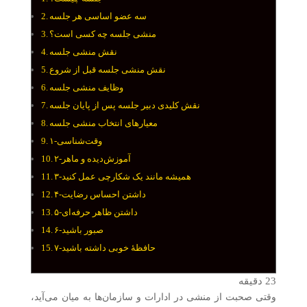
سه عضو اساسی هر جلسه
منشی جلسه چه کسی است؟
نقش منشی جلسه
نقش منشی جلسه قبل از شروع
وظایف منشی جلسه
نقش کلیدی دبیر جلسه پس از پایان جلسه
معیارهای انتخاب منشی جلسه
۱-وقت‌شناسی
۲-آموزش‌دیده و ماهر
۳-همیشه مانند یک شکارچی عمل کنید
۴-داشتن احساس رضایت
۵-داشتن ظاهر حرفه‌ای
۶-صبور باشید
۷-حافظهٔ خوبی داشته باشید
23
دقیقه
وقتی صحبت از منشی در ادارات و سازمان‌ها به میان می‌آید،