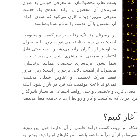
ینگ
پشت نقاب محصولاتتان، به معرفی خودتان به عنوان
سازنده‌ی آن محصول یا ارائه دهنده‌ی یک خدمت
معرفی می‌پردازید و کاری می‌کنید که همه‌ی افراد،
آن محصول یا آن خدمت را به نام شما بشناسند.
در پرسونال برندینگ، رقابت بر سر کیفیت و محبوبیت
است؛ یعنی شما شناخته می‌شوید، چون یا محصولی
متفاوت‌تر از دیگران ارائه می‌دهید و یا شخصیتی قابل
اعتماد و صمیمی به مشتری نشان می‌دهید تا جذب
۷_ برای خودتان یک تیم یا اجتماع مرتبط با برندتان تشکیل
شما بشود. برندسازی شخصی، همانند برندسازی
دهید
محصول، از اهمیت بالایی برخوردار است؛ زیرا امروز
م؟
فقط مدرک تحصیلی و عناوین شغلی مختلف،
نمی‌تواند باعث موفقیت یک فرد در بازار شود. اینکه
در فضای کاری و تخصصی و حتی روابط اجتماعی ما بسیار تاثیرگذار
افراد، که به کسب و کار و روابط آن‌ها با جامعه معنا می‌دهد،
غاز کنیم؟
علاقه ام بروم، کسب درآمد خاصی از آن ندارم؛ چون این روزها
توانم از آن درآمد داشته باشم. من کارهای او را دیده بودم، به