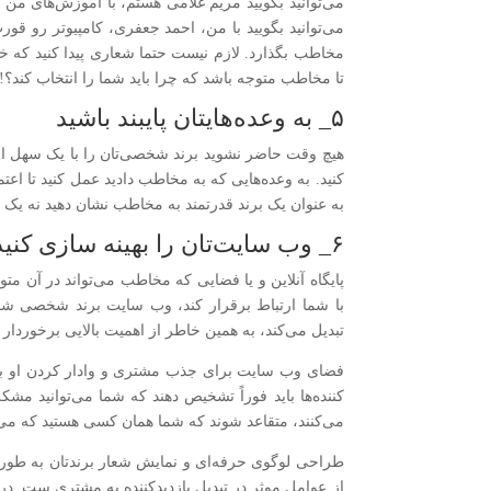
می‌توانید بگویید مریم غلامی هستم، با آموزش‌های من می
می‌توانید بگویید با من، احمد جعفری، کامپیوتر رو قورت
مخاطب بگذارد. لازم نیست حتما شعاری پیدا کنید که خ
تا مخاطب متوجه باشد که چرا باید شما را انتخاب کند؟!
۵_ به وعده‌هایتان پایبند باشید
هیچ وقت حاضر نشوید برند شخصی‌تان را با یک سهل انگ
کنید. به وعده‌هایی که به مخاطب دادید عمل کنید تا اعت
به عنوان یک برند قدرتمند به مخاطب نشان دهید نه ی
۶_ وب سایت‌تان را بهینه سازی کنید
پایگاه آنلاین و یا فضایی که مخاطب می‌تواند در آن متو
با شما ارتباط برقرار کند، وب سایت برند شخصی شم
تبدیل می‌کند، به همین خاطر از اهمیت بالایی برخوردار
فضای وب سایت برای جذب مشتری و وادار کردن او به 
کننده‌ها باید فوراً تشخیص دهند که شما می‌توانید مشک
می‌کنند، متقاعد شوند که شما همان کسی هستید که می‌تو
طراحی لوگوی حرفه‌ای و نمایش شعار برندتان به طوری ک
از عوامل موثر در تبدیل بازدیدکننده به مشتری ست. در 