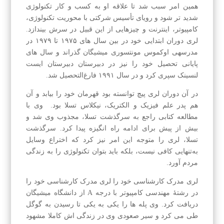
همین امر سبب شد تا علاقه او به کسب و کار تکنولوژی
شدید تر شود و رویای تأسیس شرکتی با محوریت تکنولوژی،
کامپیوتر، اینترنت و چیزهایی از این قبیل در سرش بیندازد.
لری دوران ابتدایی خود در بین سال های ۱۹۷۵ تا ۱۹۷۹ در
مدرسهی اوکموس مونتسوری میشیگان گذراند و سال های
پایانی تحصیل خود را نیز در دبیرستان دبیرستان ایست
لنسینک سپری کرد و در سال ۱۹۹۱ فارغ‌التحصیل شد.
در آن دوران لری پیچ توانسته بود قهرمان خود را بیابد و آن
هم پدر علم فیزیک و الکتریک، نیکلاس تسلا بود. وی با
مطالعه کتابی راجع به سرگذشت تسلا، مجذوب وی شد و
بیش از پیش برای ادامه راه انگیزه پیدا کرد. سرگذشت
تسلا، لری را متوجه این امر نیز کرد که اختراع وسایل
به‌تنهایی کافی نیست، بلکه باید بتوان تکنولوژی را به زندگی
مردم آورد.
لری مدرک کارشناسی خود را لری مدرک کارشناسی خود را
در رشته‌ٔ مهندسی کامپیوتر با درجه A از دانشگاه میشیگان
دریافت کرد. وی پله ها را یکی به یکی تا رسیدن به گوگل
طی می کرد و سیر صعودی وی در زندگی اش کاملا مشهود