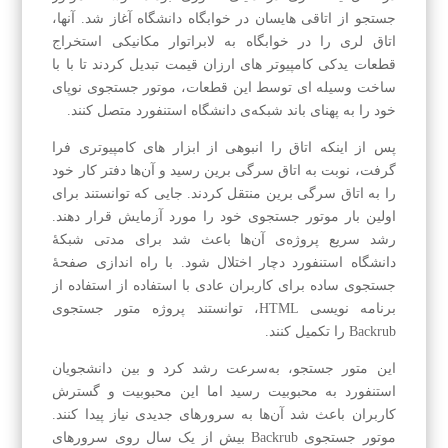
جستجو از اتاقی هایسان در خوابگاه دانشگاه آغاز شد. آنها،
اتاق لری را در خوابگاه به لابراتوار مکانیکی استخراج
قطعات یدکی کامپیوتر های ارزان‌ قیمت تبدیل کردند تا با با
ساخت وسیله ای توسط این قطعات، موتور جستجوی نوپای
خود را به پهنای باند شبکه‌ی دانشگاه استنفورد متصل کنند.
پس از اینکه اتاق را انبوهی از ابزار های کامپیوتری فرا
گرفت، نوبت به اتاق سرگی برین رسید و آن‌ها دفتر کار خود
را به اتاق سرگی برین منتقل کردند. جایی که توانستند برای
اولین بار موتور جستجوی خود را مورد آزمایش قرار دهند.
رشد سریع پروژه‌ی آن‌ها باعث شد برای مدتی شبکه‌ٔ
دانشگاه استنفورد دچار اختلال شود. با راه اندازی صفحهٔ
جستجوی ساده برای کاربران عادی با استفاده از استفاده از
برنامه‌ نویسی HTML، توانستند پروژه متور جستجوی
Backrub را تکمیل کنند.
این متور جستجو، به‌سرعت رشد کرد و بین دانشجویان
استنفورد به محبوبیت رسید اما این محبوبیت و گسترش
کاربران باعث شد آن‌ها به سرورهای جدیدی نیاز پیدا کنند.
موتور جستجوی Backrub بیش از یک سال روی سرورهای