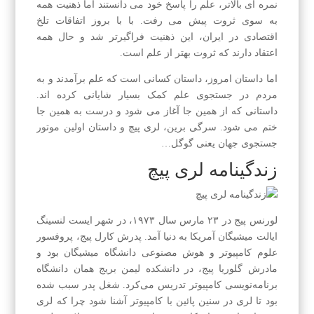
نمره ای بالاتر، علم را پاسخ خود می دانستند اما ذهنیت همه
به سوی ثروت پیش می رفت. با با بروز اتفاقات تلخ
اقتصادی در ایران، این ذهنیت فراگیرتر شد و حال همه
اعتقاد دارند که ثروت بهتر از علم است.
اما داستان امروز، داستان کسانی است که علم برآمدند و به
مردم در جستجوی علم کمک بسیار شایانی کرده اند.
داستانی که از همین جا آغاز می شود و درست به همین جا
ختم می شود. سرگی برین، لری پیچ و داستان اولین موتور
جستجوی جهان یعنی گوگل…
زندگینامه لری پیچ
لورنس پیج در ۲۳ مارس سال ۱۹۷۳، در شهر ایست لنسینگ
ایالت میشیگان آمریکا به دنیا آمد. پدرش کارل پیج، پروفسور
علوم کامپیوتر و هوش مصنوعی دانشگاه میشیگان بود و
مادرش گلوریا پیج، در دانشکده لیمن بریج همان دانشگاه
برنامه‌نویسی کامپیوتر تدریس می‌کرد. شغل پدر سبب شده
بود تا لری در سنین پائین با کامپیوتر آشنا شود چرا که لری