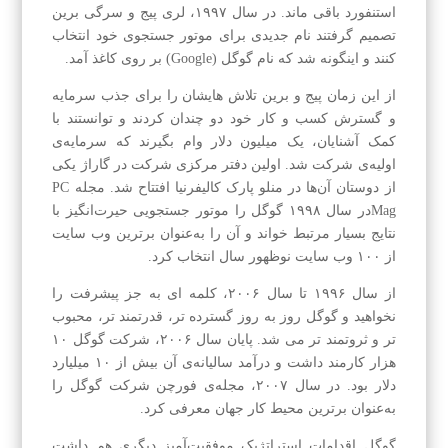
استنفورد باقی ماند. در سال ۱۹۹۷، لری پیج و سرگی برین
تصمیم گرفتند نام جدیدی برای موتور جستجوی خود انتخاب
کنند و اینگونه شد که نام گوگل (Google) بر روی کاغذ آمد.
از این زمان پیج و برین تلاش‌ هایشان را برای جذب سرمایه
و گسترش کسب‌ و کار خود دو چندان کردند و توانستند با
کمک آشنایان، یک‌ میلیون دلار وام بگیرند که سرمایه‌ی
اولیه‌ی شرکت شد. اولین دفتر مرکزی شرکت در گاراژ یکی
از دوستان آن‌ها در منلو پارک کالیفرنیا افتتاح شد. مجله PC
Magدر سال ۱۹۹۸ گوگل را موتور جستجویی حیرت‌انگیز با
نتایج بسیار مرتبط خواند و آن‌ را به‌عنوان برترین وب‌ سایت
از ۱۰۰ وب‌ سایت نوظهور سال انتخاب کرد.
از سال ۱۹۹۶ تا سال ۲۰۰۶، کلمه ای به جز پیشرفت را
نخواهید و گوگل روز به روز گسترده تر، قدرتمند تر، محبوب
تر و ثروتمند تر می شد. پایان سال ۲۰۰۶، شرکت گوگل ۱۰
هزار کارمند داشت و درآمد سالیانه‌ی آن بیش از ۱۰ میلیارد
دلار بود. در سال ۲۰۰۷، مجله‌ی فورچن شرکت گوگل را
به‌عنوان برترین محیط کار جهان معرفی کرد.
گوگل اقدامات استراتژیک موفقیت‌آمیز دیگری هم داشت