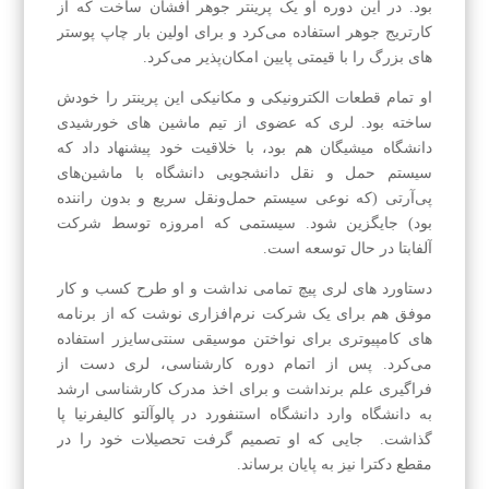
بود. در این دوره او یک پرینتر جوهر افشان ساخت که از
کارتریج جوهر استفاده می‌کرد و برای اولین بار چاپ پوستر
های بزرگ را با قیمتی پایین امکان‌پذیر می‌کرد.
او تمام قطعات الکترونیکی و مکانیکی این پرینتر را خودش
ساخته بود. لری که عضوی از تیم ماشین‌ های خورشیدی
دانشگاه میشیگان هم بود، با خلاقیت خود پیشنهاد داد که
سیستم حمل‌ و نقل دانشجویی دانشگاه با ماشین‌های
پی‌آر‌تی (که نوعی سیستم حمل‌ونقل سریع و بدون راننده
بود) جایگزین شود. سیستمی که امروزه توسط شرکت
آلفابتا در حال توسعه است.
دستاورد های لری پیچ تمامی نداشت و او طرح کسب‌ و کار
موفق هم برای یک شرکت نرم‌افزاری نوشت که از برنامه‌
های کامپیوتری برای نواختن موسیقی سنتی‌سایزر استفاده
می‌کرد. پس از اتمام دوره کارشناسی، لری دست از
فراگیری علم برنداشت و برای اخذ مدرک کارشناسی ارشد
به دانشگاه وارد دانشگاه استنفورد در پالوآلتو کالیفرنیا پا
گذاشت. جایی که او تصمیم گرفت تحصیلات خود را در
مقطع دکترا نیز به پایان برساند.