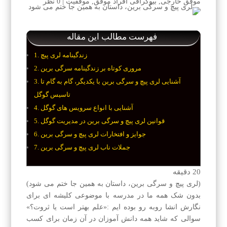
موفق خارجی
,
بیوگرافی افراد موفق
,
موفقیت
|
0 نظر
فهرست مطالب این مقاله
زندگینامه لری پیچ
مروری کوتاه بر زندگینامه سرگی برین
آشنایی لری پیچ و سرگی برین با یکدیگر، گام به گام تا
تاسیس گوگل
آشنایی با انواع سرویس های گوگل
قوانین لری پیچ و سرگی برین در مدیریت گوگل
جوایز و افتخارات لری پیچ و سرگی برین
جملات ناب لری پیچ و سرگی برین
20
دقیقه
(لری پیچ و سرگی برین، داستان به همین جا ختم می شود)
بدون شک همه ما در مدرسه با موضوعی کلیشه ای برای
نگارش انشا روبه رو بوده ایم :«علم بهتر است یا ثروت؟»
سوالی که شاید همه دانش آموزان در آن زمان برای کسب