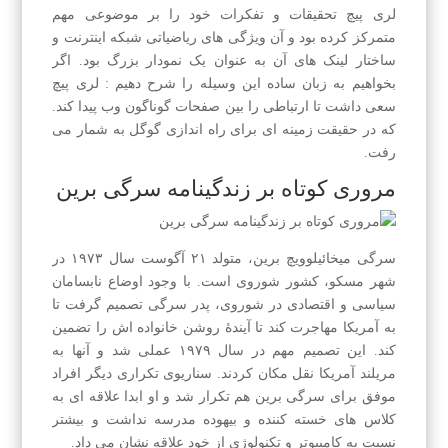
لری پیچ تحقیقات و تفکرات خود را بر موضوعی مهم
متمرکز کرده بود و آن ویژگی‌ های ریاضیاتی شبکه اینترنت و
ساختار لینک‌ های آن به‌ عنوان یک نمودار بزرگ بود. اگر
بخواهیم به زبان ساده این وسیله را شرح دهیم : لری پیچ
سعی داشت تا ارتباطی را بین صفحات گوناگون وب پیدا کند.
که در حقیقت زمینه ای برای راه اندازی گوگل به شمار می
رفت.
مروری کوتاه بر زندگینامه سرگی برین
سرگی میخائیلوویچ برین، متولد ۲۱ آگوست سال ۱۹۷۳ در
شهر مسکو، کشور شوروی است. با وجود اوضاع نابسامان
سیاسی و اقتصادی در شوروی، پدر سرگی تصمیم گرفت تا
به آمریکا مهاجرت کند تا آیندهٔ روشن خانواده اش را تضمین
کند. این تصمیم مهم در سال ۱۹۷۹ عملی شد و آنها به
مریلند آمریکا نقل مکان کردند. سناریوی تکراری دیگر افراد
موفق برای سرگی برین هم تکرار شد و او ابدا علاقه ای به
کلاس های خسته کننده و بیهوده مدرسه نداشت و بیشتر
نسبت به کامپیوتر و تکنولوژی از خود علاقه نشان می داد.