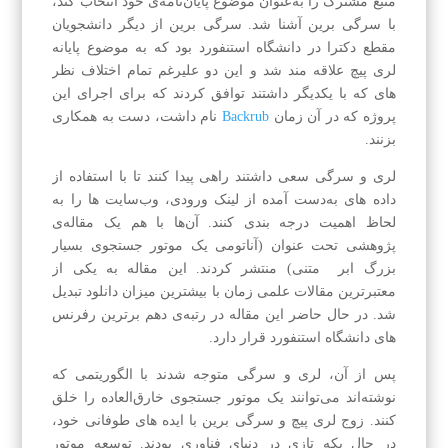
منبع مشترک را به‌عنوان موضوع پایان‌نامه‌ی خود انتخاب کند،
با سرگی برین آشنا شد. سرگی برین از دیگر دانشجویان
مقطع دکترا در دانشگاه استنفورد بود که به موضوع پایانه
لری پیچ علاقه مند شد و این دو علیرغم تمام اختلاف نظر
های که با یکدیگر داشتند توافق کردند که برای اجرای این
پروژه که در آن زمان
Backrub
نام داشت، دست به همکاری
بزنند.
لری و سرگی سعی داشتند راهی پیدا کنند تا با استفاده از
داده‌ های به‌دست‌ آمده از لینک ورودی، وب‌سایت‌ ها را به
لحاظ اهمیت درجه‌ بندی کنند. آن‌ها با هم یک مقاله‌ی
پژوهشی تحت عنوان (آناتومی یک موتور جستجوی بسیار
بزرگ ابر متنی) منتشر کردند. این مقاله به یکی از
معتبرترین مقالات علمی زمان با بیشترین میزان دانلود تبدیل
شد. در حال حاضر این مقاله در رتبه‌ی دهم برترین رفرنس‌
های دانشگاه استنفورد قرار دارد.
پس‌ از آن، لری و سرگی متوجه شدند با الگوریتمی که
نوشته‌اند می‌توانند یک موتور جستجوی خارق‌العاده را خلق
کنند. زوج لری پیچ و سرگی برین با ایده های طوفانی خود،
در حال یکه تازی در دنیای فناوری بودند. توسعه موتور