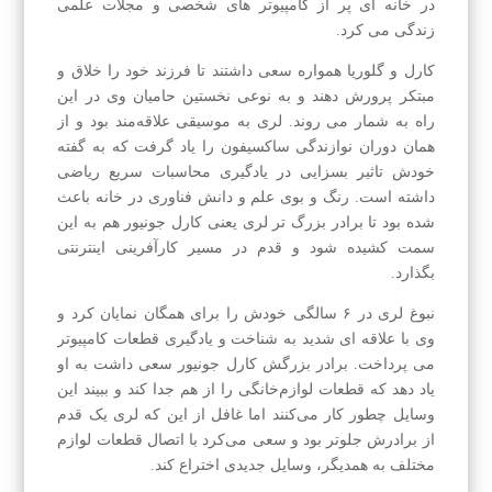
در خانه ای پر از کامپیوتر های شخصی و مجلات علمی
زندگی می کرد.
کارل و گلوریا همواره سعی داشتند تا فرزند خود را خلاق و
مبتکر پرورش دهند و به نوعی نخستین حامیان وی در این
راه به شمار می روند. لری به موسیقی علاقه‌مند بود و از
همان دوران نوازندگی ساکسیفون را یاد گرفت که به گفته
خودش تاثیر بسزایی در یادگیری محاسبات سریع ریاضی
داشته است. رنگ و بوی علم و دانش فناوری در خانه باعث
شده بود تا برادر بزرگ تر لری یعنی کارل جونیور هم به این
سمت کشیده شود و قدم در مسیر کارآفرینی اینترنتی
بگذارد.
نبوغ لری در ۶ سالگی خودش را برای همگان نمایان کرد و
وی با علاقه ای شدید به شناخت و یادگیری قطعات کامپیوتر
می پرداخت. برادر بزرگش کارل جونیور سعی داشت به او
یاد دهد که قطعات لوازم‌خانگی را از هم جدا کند و ببیند این
وسایل چطور کار می‌کنند اما غافل از این که لری یک قدم
از برادرش جلوتر بود و سعی می‌کرد با اتصال قطعات لوازم
مختلف به همدیگر، وسایل جدیدی اختراع کند.