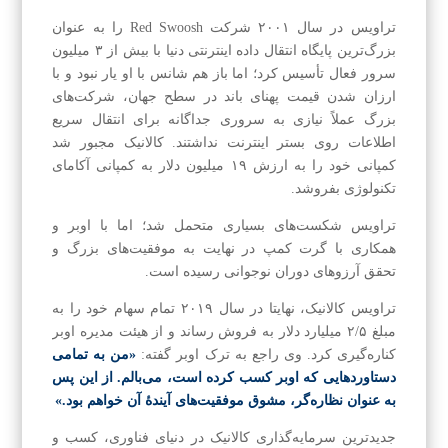
تراویس در سال ۲۰۰۱ شرکت Red Swoosh را به عنوان
بزرگ‌ترین پایگاه انتقال داده اینترنتی دنیا با بیش از ۳ میلیون
سرور فعال تأسیس کرد؛ اما باز هم شانس با او یار نبود و با
ارزان شدن قیمت پهنای باند در سطح جهان، شرکت‌های
بزرگ عملاً نیازی به سروری جداگانه برای انتقال سریع
اطلاعات روی بستر اینترنت نداشتند. کالانیک مجبور شد
کمپانی خود را به ارزش ۱۹ میلیون دلار به کمپانی آکامای
تکنولوژی بفروشد.
تراویس شکست‌های بسیاری متحمل شد؛ اما با اوبر و
همکاری با گرت کمپ در نهایت به موفقیت‌های بزرگ و
تحقق آرزوهای دوران نوجوانی رسیده است.
تراویس کالانیک، نهایتا در سال ۲۰۱۹ تمام سهام خود را به
مبلغ ۲/۵ میلیارد دلار به فروش رساند و از هیئت مدیره اوبر
کناره‌گیری کرد. وی راجع به ترک اوبر گفته:
«من به تمامی
دستاوردهایی که اوبر کسب کرده است، می‌‌بالم. از این پس
به‌ عنوان نظاره‌‌گر، مشوق موفقیت‌‌های آینده‌ٔ آن خواهم بود.»
جدیدترین سرمایه‌‌گذاری کالانیک در دنیای فناوری، کسب‌ و