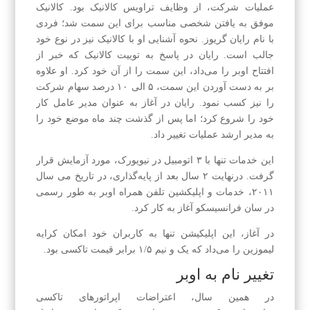
عملیات شرکت، از وظایف تراویس کالانیک بود‌. کالانیک
موفق به یافتن شخصی مناسب برای این سمت شد؛ فردی
با نام رایان گریوز. نحوه آشنایی او با کالانیک نیز در نوع خود
جالب است. رایان در پاسخ به توییت کالانیک که خبر از
افتتاح اوبر را می‌داد، این سمت را از آن خود کرد. او علاوه
بر به دست آوردن این سمت، ۵ الی ۱۰ درصد سهام شرکت
را نیز کسب نمود. رایان در آغاز به عنوان مدیر عامل کار
خود را شروع کرد؛ اما پس از گذشت چند ماه موضع خود را
به مدیر ارشد عملیات تغییر داد.
این خدمات تنها با ۳ اتومبیل در نیویورک، مورد آزمایش قرار
گرفت. درنهایت ۲ سال بعد از پایه‌گذاری، در تاریخ می سال
۲۰۱۱، خدمات و اپلیکشین تلفن همراه اوبر به طور رسمی
در سان فرانسیسکو آغاز به کار کرد.
در آغاز، این اپلیکیشن تنها به کاربران خود امکان کرایه
لیموزین را می‌داد که یک و نیم ۱/۵ برابر قیمت تاکسی بود.
تغییر نام به اوبر
در همین سال، اعتراضات اپراتورهای تاکسی