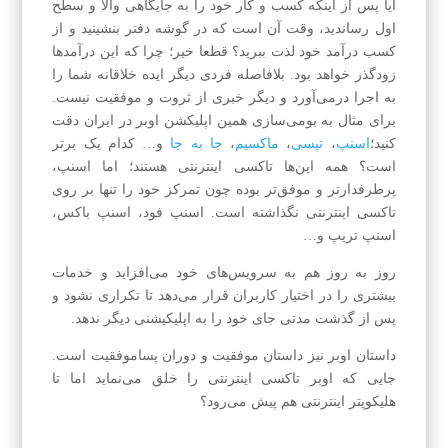
آیا پس از اینکه کسب و کار خود را به جایگاهی والا و سطح
اول رساندید، وقت آن است که در گوشه دفتر بنشینید و از
کسب درآمد خود لذت ببرید؟ قطعا خیر؛ چرا که این درآمدها
زودگذر خواهد بود. بلافاصله فردی دیگر ایده خلاقانه شما را
به اجرا درمی‌آورد و دیگر خبری از ثروت و موفقیت نیست.
برای مثال به بومی‌سازی همین اپلیکشن اوبر در ایران دقت
کنید؛
اسنپ
،
تپسی
،
ماکسیم
،
جا به جا
و… کدام یک برتر
است؟ همه این‌ها تاکسی اینترنتی هستند؛ اما اسنپ،
پرطرفدارتر و موفق‌تر بوده چون تمرکز خود را تنها بر روی
تاکسی اینترنتی نگذاشته است. اسنپ فود، اسنپ باکس،
اسنپ تریپ و…
روز به روز هم به سرویس‌های خود می‌افزاید و خدمات
بیشتری را در اختیار کاربران قرار می‌دهد تا تکراری نشود و
پس از گذشت مدتی جای خود را به اپلیکیشنی دیگر ندهد.
داستان اوبر نیز داستان موفقیت و دوران پساموفقیت است.
جایی که اوبر تاکسی اینترنتی را خلق می‌نماید اما تا
هلیکوپتر اینترنتی هم پیش می‌رود؟