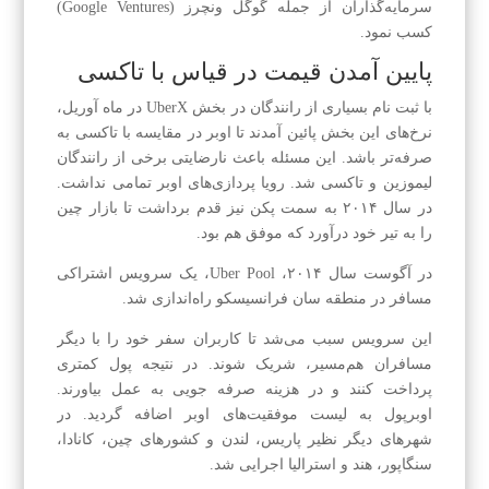
سرمایه‌گذاران از جمله گوگل ونچرز (Google Ventures)
کسب نمود.
پایین آمدن قیمت در قیاس با تاکسی
با ثبت نام بسیاری از رانندگان در بخش UberX در ماه آوریل،
نرخ‌های این بخش پائین آمدند تا اوبر در مقایسه با تاکسی به
صرفه‌تر باشد. این مسئله باعث نارضایتی برخی از رانندگان
لیموزین و تاکسی شد. رویا پردازی‌های اوبر تمامی نداشت.
در سال ۲۰۱۴ به سمت پکن نیز قدم برداشت تا بازار چین
را به تیر خود درآورد که موفق هم بود.
در آگوست سال ۲۰۱۴، Uber Pool، یک سرویس اشتراکی
مسافر در منطقه سان فرانسیسکو راه‌اندازی شد.
این سرویس سبب می‌شد تا کاربران سفر خود را با دیگر
مسافران هم‌مسیر، شریک شوند. در نتیجه پول کمتری
پرداخت کنند و در هزینه صرفه جویی به عمل بیاورند.
اوبرپول به لیست موفقیت‌های اوبر اضافه گردید. در
شهرهای دیگر نظیر پاریس، لندن و کشورهای چین، کانادا،
سنگاپور، هند و استرالیا اجرایی شد.