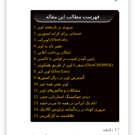
فهرست مطالب این مقاله
مروری بر تاریخچه اوبر
خدماتی برای کرایه لیموزین
اوبرکب (UberCab)
تغییر نام به اوبر
امکان پرداخت آنلاین
پایین آمدن قیمت در قیاس با تاکسی
سفر با اوبر از طریق هلیکوپتر (UberCHOPPER)
اوبر ایتز (Uber Eats)
گسترش اوبر در دیگر کشورها
اوبر یعنی همه چیز…
مشکلات و چالش‌های اوبر
دیدی چوکسینگ استارتاپی چیتی
نام یک ایرانی در همه جا می‌درخشد!
مروری کوتاه بر زندگینامه تراویس کالانیک
علاقه‌مند به کارآفرینی
17
دقیقه