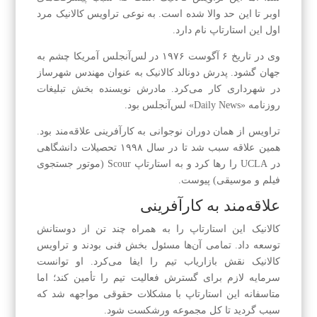
اوبر تا این حد والا شده است. به نوعی تراویس کالانیک مرد
اول این استارتاپ نام دارد.
وی در تاریخ ۶ آگوست ۱۹۷۶ در لس‌آنجلس آمریکا چشم‌ به
جهان گشود. پدرش دونالد کالانیک به عنوان مهندس شهرساز
در شهرداری کار می‌کرد. مادرش نویسنده بخش تبلیغات
روزنامه «Daily News» لس‌آنجلس بود.
تراویس از همان دوران نوجوانی به کارآفرینی علاقه‌مند بود.
همین علاقه سبب شد تا در سال ۱۹۹۸ تحصیلات دانشگاهی
در UCLA را رها کرد و به استارتاپ Scour (موتور جستجوی
فیلم و موسیقی) پیوست.
علاقه‌مند به کارآفرینی
کالانیک این استارتاپ را به همراه چند تن از دوستانش
توسعه داد. تمامی آن‌ها مسئول بخش فنی بودند و تراویس
کالانیک نقش بازاریاب تیم را ایفا می‌کرد. او توانست
سرمایه لازم برای گسترش فعالیت تیم را تأمین کند؛ اما
متاسفانه این استارتاپ با مشکلات حقوقی مواجهه شد که
سبب گردید تا کل مجموعه ورشکست شود.