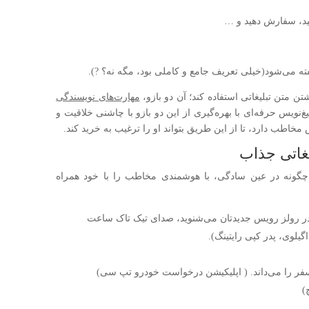
کنید، سفارش دهید و …
گفته می‌شود(خیلی تعریف جامع و کاملی بود، مگه نه؟ ?).
تن متن تبلیغاتی استفاده کند؛ آن دو بازو،
مهارت‌های نویسندگی
نویس حرفه‌ای با بهره‌گیری از این دو بازو با چاشنی خلاقیت و
طب دارد، تا از این طریق بتواند او را ترغیب به خرید کند.
یغاتی جذاب
که چگونه در عین سادگی، با هوشمندی مخاطب را با خود همراه
سرعت 60 مایل بر ساعت در رولز رویس جدید‌تان می‌شنوید، صدای تیک تاک ساعت
یلوی، پدر کپی رایتینگ).
سفر را می‌داند. ( اپلیکیشن درخواست خودرو تپ سی)
)