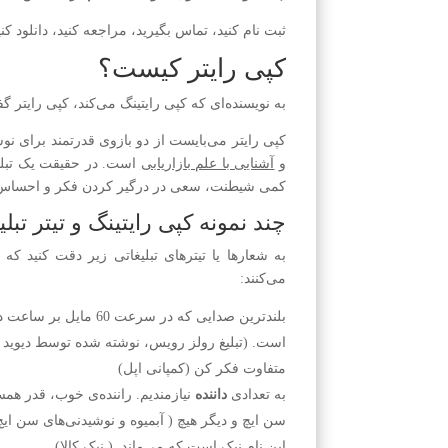
ثبت نام کنید، تماس بگیرید، مراجعه کنید، دانلود 
کپی رایتر کیست؟
به نویسنده‌ای که کپی رایتینگ می‌کند، کپی رایتر 
کپی رایتر می‌بایست از دو بازوی قدرتمند برای نوش
و
آشنایی با علم بازاریابی
است. در حقیقت یک تبلیغ‌
کمی شیطنت، سعی در در‌گیر کردن فکر و احساس مخا
چند نمونه کپی رایتینگ و تیتر تبل
به شعارها یا تیتر‌های تبلیغاتی زیر دقت کنید 
می‌کنند:
بلند‌ترین صدایی که در 
است. (تبلیغ رولز رویس، نوشته شده توسط دیوید اگ
متفاوت فکر کن (کمپانی اپل)
به تعدادی
داننده
نیازمندیم. راننده‌ی خوب، قدر هم
سن ایچ و دیگر هیچ ( آبمیوه و نوشیدنی‌های سن ایچ
این نام نیک است که می‌ماند. ( نیک کالا)