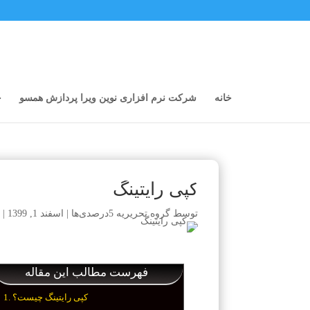
خانه
شرکت نرم افزاری نوین ویرا پردازش همسو
خ
کپی رایتینگ
توسط
گروه تحریریه 5درصدی‌ها
|
اسفند 1, 1399
|
فهرست مطالب این مقاله
کپی رایتینگ چیست؟