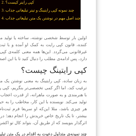
کپی رایتر کیست؟
چند نمونه کپی رایتینگ و تیتر تبلیغاتی جذاب
چند اصل مهم در نوشتن یک متن تبلیغاتی جذاب
اولین بار توسط شخصی نوشته، ساخته یا تولید م
کننده، قانون کپی رایت به کمک او آمده و با ثب
غیرقانونی می‌گردد. این‌ها همه معنی کلمه‌ی کپی
دارد، پس ادامه‌ی مطلب را دنبال کنید تا با این اصط
کپی رایتینگ چیست؟
به زبان ساده، کپی رایتینگ به معنی نوشتن یک م
ترغیب کند، اما اگر کمی تخصصی‌تر بنگریم، کپی ر
با هنرمندی و به صورت ماهرانه، از قدرت اعجاب‌ان
تولید می‌کند. نویسنده با این کار، مخاطب را به 
هر چیزی باشد، مثلا این‌که او سریعا فرم ثبت‌ن
بیشتر، تا یک تاریخ خاص خرید‌ش را انجام دهد؛ در
اثر‌گذار بنویسد که از طریق آن، بتواند کال تو اکشن(call to action) انجام دهد؛ یعنی دعوت به اقد
چند نمونه‌ی متداول دعوت به اقدام در یک متن تبلی