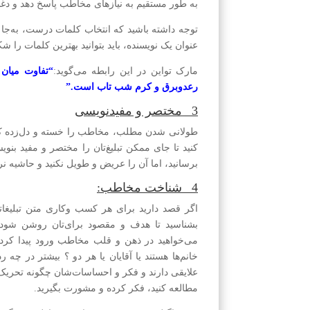
به طور مستقیم به نیازهای مخاطب پاسخ دهد و دغدغ
توجه داشته باشید که انتخاب کلمات درست، به‌جا 
عنوان یک نویسنده، باید بتوانید بهترین کلمات را شکا
مارک تواین در این رابطه می‌گوید:
“تفاوت میان 
رعد‌و‌برق و کرم شب ‌تاب است.”
3_ مختصر و مفید‌‌نویسی
طولانی شدن مطلب، مخاطب را خسته و دل‌زده کرد
کنید تا جای ممکن تبلیغ‌تان را مختصر و مفید بنو
برسانید، اما آن را عریض و طویل نکنید و حاشیه نر
4_ شناخت مخاطب:
اگر قصد دارید برای هر کسب و‌کاری متن تبلیغا
بشناسید تا هدف و مقصود برای‌تان روشن شود. ت
می‌خواهید در ذهن و قلب مخاطب ورود پیدا کرده و
خانم‌ها هستند یا آقایان یا هر دو ؟ بیشتر در چه
علایقی دارند و فکر و احساسات‌شان چگونه تحریک
مطالعه کنید، فکر کرده و مشورت بگیرید.