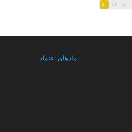
55
54
53
نمادهای اعتماد