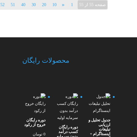
«
صفحه 55 از 55
1
10
20
30
40
51
52
محصولات رایگان
جدول تحلیل و
دوره رایگان
ارزیابی
خروج از رکود
دوره رایگان
تبلیغات
کسب درآمد
اینستاگرام +
0
تومان
بدون سرمایه